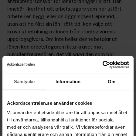
entreprenörsansvar för lönefordringar i kraft. Den 
innebär i korthet att arbetstagare som har utfört 
arbete i en bygg- eller anläggningsentreprenad, 
utan att ha fått sin lön i rätt tid, kan välja att 
kräva utbetalning av lönen från arbetsgivarens 
uppdragsgivare. Om inte heller denne betalar ut 
lönen kan arbetstagaren rikta kravet mot 
huvudentreprenören, det vill säga den som har 
entre­prenadavtalet med beställaren av 
entreprenaden.
Samtycke
Information
Om
Syftet med lagen är att förhindra osund 
konkurrens i byggsektorn. Entreprenörer högre 
upp i entreprenörskedjan kan nämligen antas få 
Ackordscentralen.se använder cookies
större incitament att kontrollera 
Vi använder enhetsidentifierare för att anpassa innehållet
underentreprenörer, eftersom de i annat fall 
till användarna, tillhandahålla funktioner för sociala
riskerar att tvingas betala löner till andra än sina 
medier och analysera vår trafik. Vi vidarebefordrar även
egna anställda. Utbetalande entreprenör högre 
sådana identifierare och annan information från din enhet