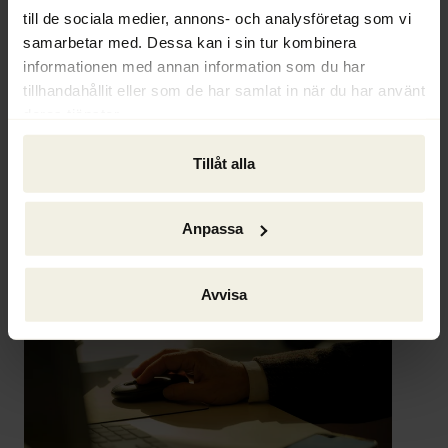
upp i kedjan får visserligen enligt lagen en 
till de sociala medier, annons- och analysföretag som vi
regressfordran mot arbetstagarens arbetsgivare. 
samarbetar med. Dessa kan i sin tur kombinera
En reflektion är att det i en underentreprenörs 
informationen med annan information som du har
konkurs finns viss risk för att oseriösa kommer 
tillhandahållit eller som de har samlat in när du har använt
yrka lönegarantiersättning trots att de har fått 
deras tjänster.
lön utbetalad från en entreprenör högre upp i 
kedjan.
Tillåt alla
Hans Ödén
Anpassa
Ur Ackordscentralen Nyheter nr 4 2018
Avvisa