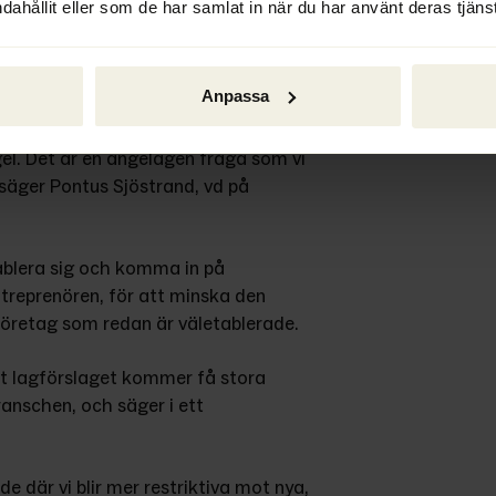
dahållit eller som de har samlat in när du har använt deras tjänst
en genomför dessa åtgärder, men är 
Anpassa
att stötta branschen med åtgärder 
el. Det är en angelägen fråga som vi 
äger Pontus Sjöstrand, vd på 
blera sig och komma in på 
treprenören, för att minska den 
företag som redan är väletablerade.
t lagförslaget kommer få stora 
anschen, och säger i ett 
 där vi blir mer restriktiva mot nya, 