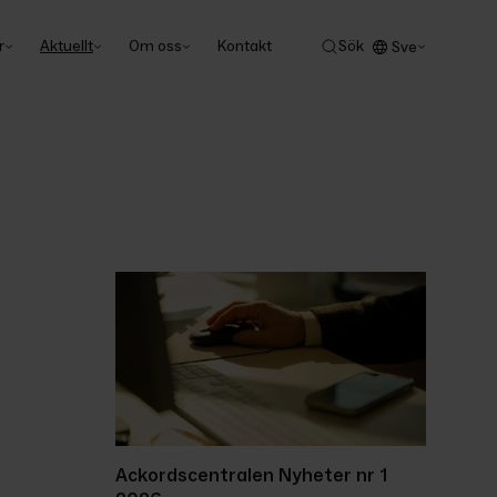
r
Aktuellt
Om oss
Kontakt
Sök
Sve
Ackordscentralen Nyheter nr 1