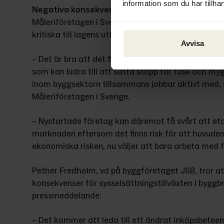
information som du har tillhan
Negativa konsekvenser för sysselsättningen
Måleriföretagen i Sverige välkomnar att regering
kritiska till lagens utformning.
Avvisa
– Det är bra att det finns en vilja hos politikerna 
som kan bidra till att sätta stopp för fusk och myg
inom byggsektorn tillsammans jobbar aktivt med, s
Måleriföretagen i Sverige.
– Nystartade företag kan däremot få svårt att eta
marknaden eftersom det finns risk för att huvuden
ekonomiska risken, nu väljer att bara arbeta med 
Pether Fredholm, vd på byggföretaget JSB, tror at
konsekvenser för sysselsättningstillväxten i byggbr
pressmeddelande:
– Det kommer att leda till ett ändrat inköpsbeteende