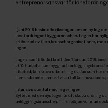
entreprenörsansvar för lönefordring
I juni 2018 beslutade riksdagen om en ny lag om
lönefordringar i byggbranschen. Lagen har nylige
kritiserad av flera branschorganisationer, men
lagen.
Lagen, som trädde i kraft den 1 januari 2019, inne
utfört arbete inom bygg- och anläggningsbranschen
utbetald, kan kräva utbetalning av den som har anl
som underentreprenör. I vissa fall kan huvudentrep
Intensiva samtal med regeringen
Syftet med den nya lagen är att skapa ordning och 
anläggningsbranschen. Till en början var man dock 