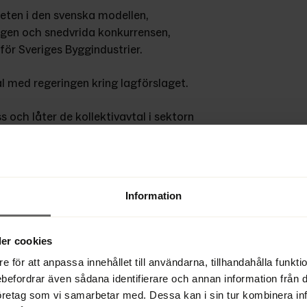
teten i den svenska modellen, 
gen och snedvrida konkurrensen, 
för Sveriges Byggindustrier.
l med regeringen kring lagförslaget.
 och låter de kollektivavtal i sektorn 
de. Tillsammans med Byggnads har 
ma kollektivavtal, utan bara blir 
.
Information
ystartade företag väljs bort på grund 
ftersom man vill säkerställa att de 
ore förödande.
er cookies
e för att anpassa innehållet till användarna, tillhandahålla funkt
l företag som hamnar på obestånd för 
ebefordrar även sådana identifierare och annan information från di
Åkerlind.
öretag som vi samarbetar med. Dessa kan i sin tur kombinera i