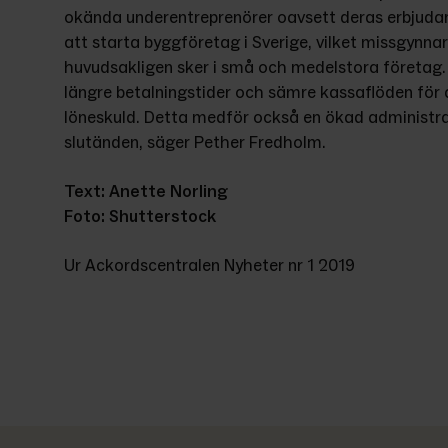
okända underentreprenörer oavsett deras erbjudan
att starta byggföretag i Sverige, vilket missgynnar
huvudsakligen sker i små och medelstora företag.
längre betalningstider och sämre kassaflöden för at
löneskuld. Detta medför också en ökad administrat
slutänden, säger Pether Fredholm.
Text: Anette Norling
Foto: Shutterstock
Ur Ackordscentralen Nyheter nr 1 2019