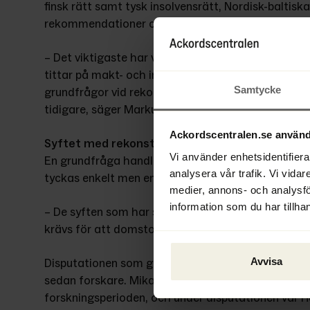
finsk rätt samt tysk insolvensrätt, Nordisk-baltiska
rekommendationer och EU:s rekonstruktions- och i
– Det viktigaste har varit att vända på de mest g
tittar på makt- och intressebalansen så har jag be
Samtycke
grundfrågor vid rekonstruktion i svensk rätt som inte
tidigare, säger Markus Ehrenpil.
Ackordscentralen.se använd
Syftet med rekonstruktion
Vi använder enhetsidentifierar
En grundfråga handlar om det huvudsakliga syftet
analysera vår trafik. Vi vidar
tyckas enkelt men enligt Markus är det långt ifrån 
medier, annons- och analysf
information som du har tillhan
– De syften som har satts upp stämmer exempelvis 
krävs för att domstolen ska fastställa en rekonst
Avvisa
Disputationen som gick av stapeln den 12 juni var
sedan forskare. Mikael Möller har varit handledare 
forskningsperioden, och under disputationen var 