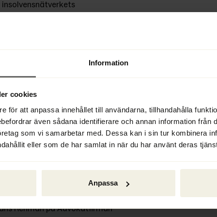
 insolvensnätverkets 
nsolvensdirektiv.
rundläggande stenarna. Eftersom jag 
hövt gå till botten med många 
Information
 har varit uppe till belysning 
er cookies
e för att anpassa innehållet till användarna, tillhandahålla funkt
 med en rekonstruktion. Det kan 
ebefordrar även sådana identifierare och annan information från di
självklart.
öretag som vi samarbetar med. Dessa kan i sin tur kombinera i
dahållit eller som de har samlat in när du har använt deras tjänst
inte alltid överens med vad som 
ruktionsplan, säger Markus.
Anpassa
 slutet på många år som student och 
till Markus under hela 
Hans Renman på Advokatfirman 