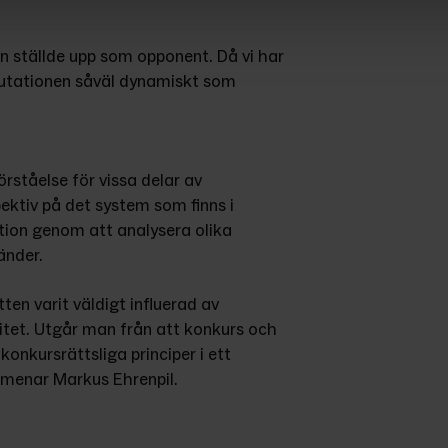
n ställde upp som opponent. Då vi har 
putationen såväl dynamiskt som 
tåelse för vissa delar av 
ktiv på det system som finns i 
tion genom att analysera olika 
änder.
n varit väldigt influerad av 
itet. Utgår man från att konkurs och 
onkursrättsliga principer i ett 
 menar Markus Ehrenpil.