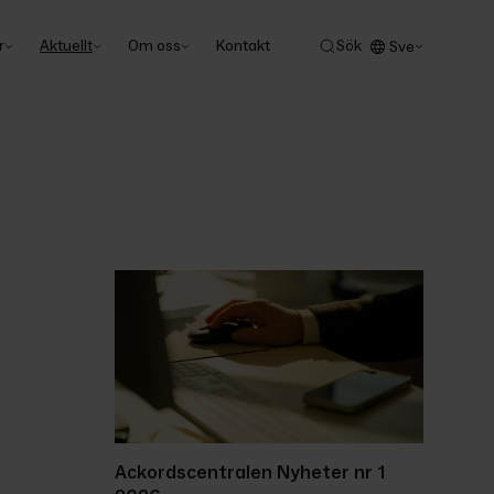
r
Aktuellt
Om oss
Kontakt
Sök
Sve
Ackordscentralen Nyheter nr 1