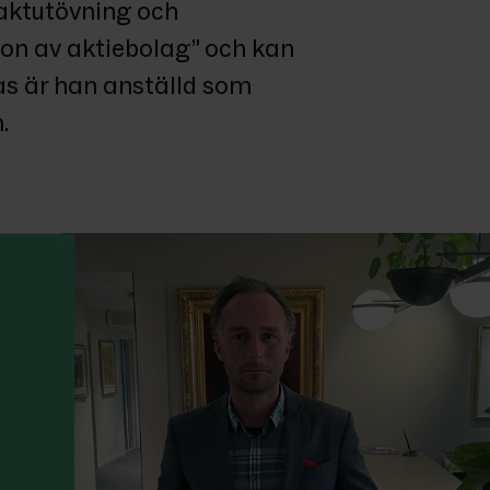
ktutövning och 
on av aktiebolag” och kan 
ras är han anställd som 
.