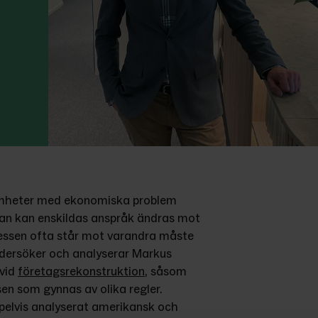
mheter med ekonomiska problem 
an kan enskildas anspråk ändras mot 
tressen ofta står mot varandra måste 
undersöker och analyserar Markus 
vid 
företagsrekonstruktion
, såsom 
n som gynnas av olika regler. 
elvis analyserat amerikansk och 