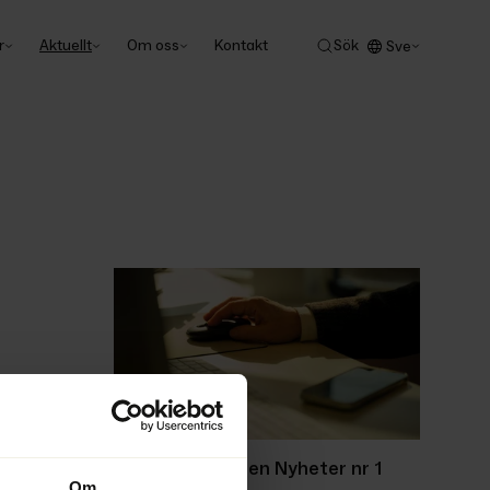
r
Aktuellt
Om oss
Kontakt
Sök
Sve
Ackordscentralen Nyheter nr 1
Om