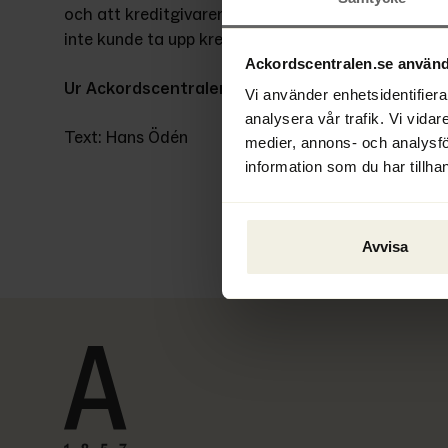
och att kreditgivaren i detta fall inte hade någon 
inte kunde ta upp krediten.
Ackordscentralen.se använd
Ur Ackordscentralen Nyheter nr 1 2022
Vi använder enhetsidentifierar
analysera vår trafik. Vi vidar
Text: Hans Ödén
medier, annons- och analysf
information som du har tillhan
Avvisa