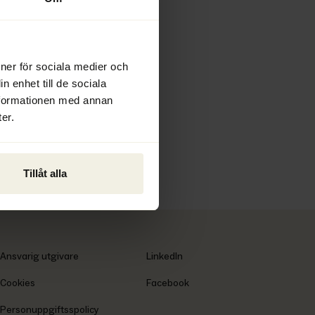
2026
ioner för sociala medier och
n enhet till de sociala
nformationen med annan
er.
Tillåt alla
Ansvarig utgivare
LinkedIn
Cookies
Facebook
Personuppgiftsspolicy