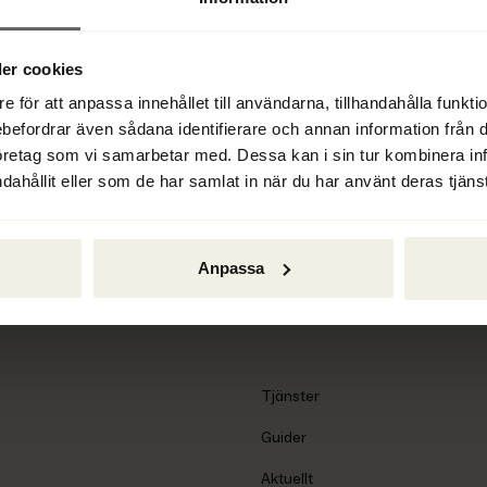
anledning att tro att vederbörande 
er cookies
e för att anpassa innehållet till användarna, tillhandahålla funkt
ebefordrar även sådana identifierare och annan information från di
öretag som vi samarbetar med. Dessa kan i sin tur kombinera i
dahållit eller som de har samlat in när du har använt deras tjänst
Anpassa
Tjänster
Guider
Aktuellt