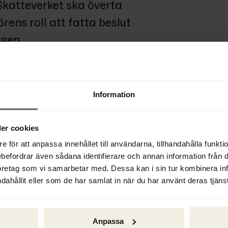
Skatteverket ska överta 
ens roll att fatta beslut 
gen. 
Information
et utredningsarbete som krävs för 
rsättning. Efter färdigställd 
 som därefter ska fatta det formella 
er cookies
e för att anpassa innehållet till användarna, tillhandahålla funkt
ebefordrar även sådana identifierare och annan information från di
utbetalningar. Lagförslaget, som 
öretag som vi samarbetar med. Dessa kan i sin tur kombinera i
å remiss till bland annat 
dahållit eller som de har samlat in när du har använt deras tjänst
konstatera att det föreslagna 
an finnas risk för att utbetalningar 
Anpassa