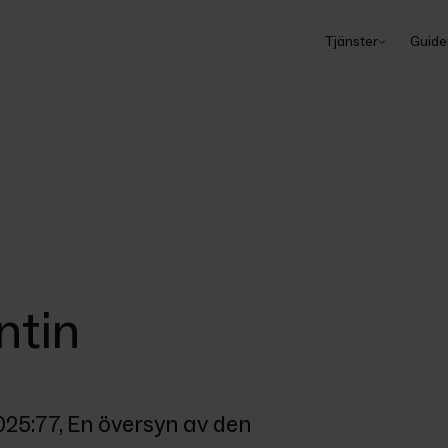
Tjänster
Guide
ntin
5:77, En översyn av den 