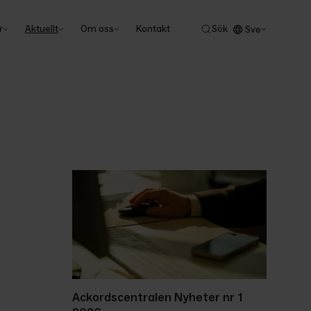
r
Aktuellt
Om oss
Kontakt
Sök
Sve
Ackordscentralen Nyheter nr 1