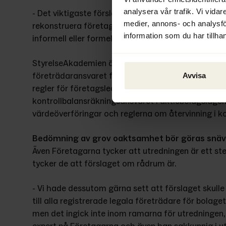
analysera vår trafik. Vi vidar
- Det viktigaste förslaget är nog det rådrum på tv
medier, annons- och analysf
rekonstruera företaget, vilket kan skapa förutsätt
information som du har tillhan
informell eller formell rekonstruktion, säger Svant
StyrelseAkademien är samtidigt kritiska mot utred
företrädaransvaret för skatter borde samordnas m
Avvisa
regler för företagsledningar, särskilt vad gäller det
kontrollbalansräkningsansvaret i aktiebolagslagen 
värdeöverföringar och reglerna om återvinning i k
Bedömning av grov oaktsamhet bör göras snä
Även Företagarna tycker att utredningen är ett steg 
tycker de att förslaget om rådrum är.
- Vi hade dessutom gärna sett att förslaget skul
till alla registrerade legala företrädare för bolaget 
men det ingick inte inom ramarna för utredningen, 