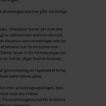
tredningen.
tredningen inte har gått tillräckligt 
re. Utredaren tycker att man ska 
 grov oaktsamhet utdöms närmast 
an situation som utredningen inte tar 
i efterhand och företrädaren kan 
Därför anser vi att förfallodagen bör 
et är fattat, säger Patrick Krassén.
l genomlysning av regelverket kring 
tiven heller denna gång.
ick inte i utredningsuppdraget. Men 
mmit med ska stärka 
. Förutsättningarna härför är bättre 
a Simon-Almendal.