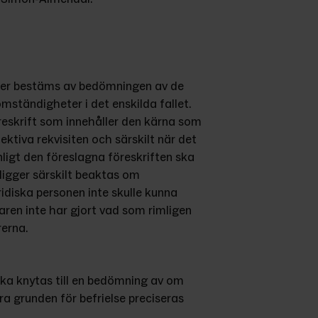
nser bestäms av bedömningen av de 
ständigheter i det enskilda fallet. 
eskrift som innehåller den kärna som 
ektiva rekvisiten och särskilt när det 
igt den föreslagna föreskriften ska 
gger särskilt beaktas om 
ridiska personen inte skulle kunna 
aren inte har gjort vad som rimligen 
rerna.
 ska knytas till en bedömning av om 
ra grunden för befrielse preciseras 