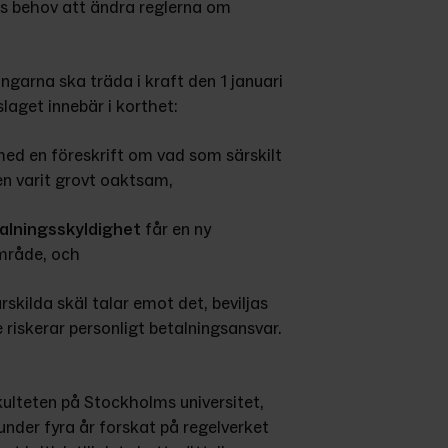
s behov att ändra reglerna om 
garna ska träda i kraft den 1 januari 
laget innebär i korthet:
ed en föreskrift om vad som särskilt 
n varit grovt oaktsam,
talningsskyldighet
 får en ny 
mråde, och
skilda skäl talar emot det, beviljas 
riskerar personligt betalningsansvar.
ulteten på Stockholms universitet, 
nder fyra år forskat på regelverket 