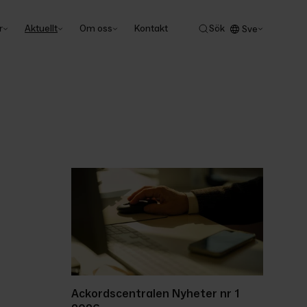
r
Aktuellt
Om oss
Kontakt
Sök
Sve
Ackordscentralen Nyheter nr 1