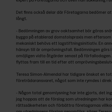
expert på Företagarna och även han sakkunnig i u
Det finns också delar där Företagarna bedömer att u
långt.
- Bedömningen av grov oaktsamhet bör göras snäva
bygga på etablerad domstolspraxis men eftersom
mekaniskt behövs ett lagstiftningsinitiativ. En ann
hänsyn till är omprövningsfall. Bedömningen görs 
omöjligen vidta åtgärder senast på förfallodagen. 
flyttas fram till en tid efter att omprövningsbeslut
Teresa Simon-Almendal har tidigare önskat en tota
företrädaransvaret, något som inte rymdes i direk
- Någon total genomlysning har inte gjorts, det ing
jag hoppas att de förslag som utredningen har ko
rättssäkerheten och förbättra företagarnas villkor
om utredningens förslag genomförs, säger Teres