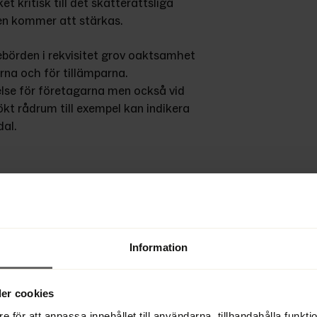
 kritisk till det skatterättsliga 
en kommer att stärkas.
nebörden i rekvisitet grov oaktsamhet 
rna och för tillämparna. 
lse för företagarna men också vid 
ökt rådrum till exempel kan indikera 
al.
elseregel kan bidra till ett mer 
lket skulle stärka regelverket.
nstruktion
Information
ädaransvaret och menat att det bland 
laget är enligt StyrelseAkademien 
er cookies
e för att anpassa innehållet till användarna, tillhandahålla funkt