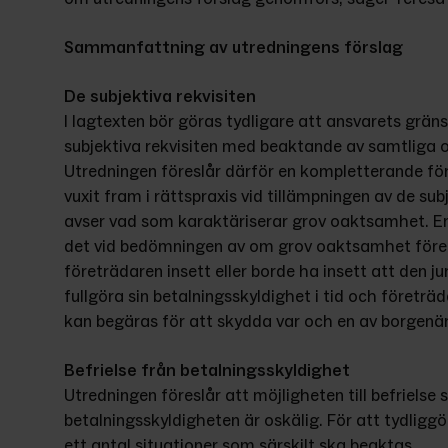
Sammanfattning av utredningens förslag
De subjektiva rekvisiten
I lagtexten bör göras tydligare att ansvarets grä
subjektiva rekvisiten med beaktande av samtliga om
Utredningen föreslår därför en kompletterande för
vuxit fram i rättspraxis vid tillämpningen av de subj
avser vad som karaktäriserar grov oaktsamhet. Enl
det vid bedömningen av om grov oaktsamhet föreli
företrädaren insett eller borde ha insett att den ju
fullgöra sin betalningsskyldighet i tid och företräd
kan begäras för att skydda var och en av borgenä
Befrielse från betalningsskyldighet
Utredningen föreslår att möjligheten till befrielse
betalningsskyldigheten är oskälig. För att tydliggö
ett antal situationer som särskilt ska beaktas.