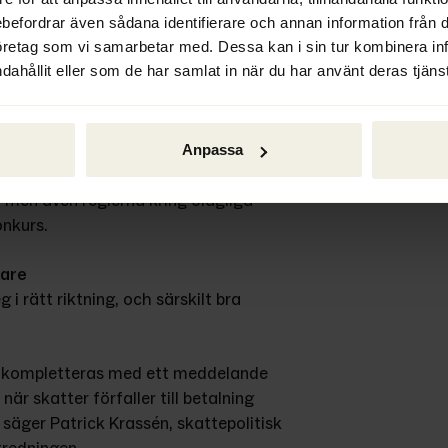
ebefordrar även sådana identifierare och annan information från di
å månader att avveckla eller 
öretag som vi samarbetar med. Dessa kan i sin tur kombinera i
ningar för att lyckas med en 
dahållit eller som de har samlat in när du har använt deras tjänst
e Forsberg.
ningen och anser att 
ed alla andra konkursdrivande 
Anpassa
 så kallade 
men även reglerna kring olagliga 
onkurs.
vare
i rätt riktning, och särskilt bra 
le kompletteras med ett meddelande 
när skatter förfaller till betalning 
säger Patrick Krassén, skattepolitisk 