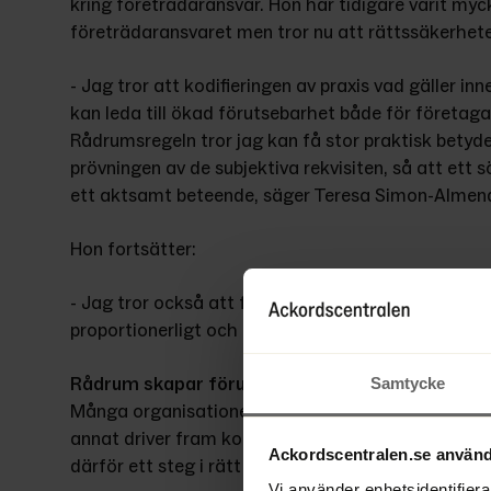
kring företrädaransvar. Hon har tidigare varit mycket
företrädaransvaret men tror nu att rättssäkerhet
- Jag tror att kodifieringen av praxis vad gäller in
kan leda till ökad förutsebarhet både för företaga
Rådrumsregeln tror jag kan få stor praktisk betyde
prövningen av de subjektiva rekvisiten, så att ett s
ett aktsamt beteende, säger Teresa Simon-Almend
Hon fortsätter:
- Jag tror också att förslaget om en utvecklad befri
proportionerligt och nyanserat företrädaransvar, vi
Rådrum skapar förutsättningar för lyckad reko
Samtycke
Många organisationer har riktat kritik mot företr
annat driver fram konkurser i onödan. Det nya förs
Ackordscentralen.se använd
därför ett steg i rätt riktning.
Vi använder enhetsidentifierar