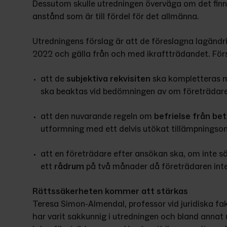
Dessutom skulle utredningen överväga om det finn
anstånd som är till fördel för det allmänna.
Utredningens förslag är att de föreslagna lagändrin
2022 och gälla från och med ikraftträdandet. Förs
att de 
subjektiva rekvisiten
 ska kompletteras m
ska beaktas vid bedömningen av om företrädare
att den nuvarande regeln om 
befrielse från be
utformning med ett delvis utökat tillämpningso
att en företrädare efter ansökan ska, om inte sär
ett 
rådrum
 på två månader då företrädaren inte 
Rättssäkerheten kommer att stärkas
Teresa Simon-Almendal, professor vid juridiska fak
har varit sakkunnig i utredningen och bland annat u