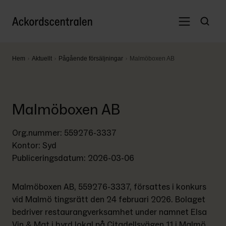
Hem
Aktuellt
Pågående försäljningar
Malmöboxen AB
Malmöboxen AB
Org.nummer
: 
559276-3337
Kontor
: 
Syd
Publiceringsdatum
: 
2026-03-06
Malmöboxen AB, 559276-3337, försattes i konkurs 
vid Malmö tingsrätt den 24 februari 2026. Bolaget 
bedriver restaurangverksamhet under namnet Elsa 
Vin & Mat i hyrd lokal på Citadellsvägen 11 i Malmö.