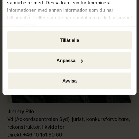
samarbetar med. Dessa kan i sin tur kombinera
informationen med annan information som du har
tillhandahållit eller som de har samlat in när du har använt
deras tjänster.
Tillåt alla
Anpassa
Avvisa
Jimmy Pilo
Vd (Ackordscentralen Syd), jurist, konkursförvaltare, 
rekonstruktör, likvidator
Direkt 
+46 10 151 60 60