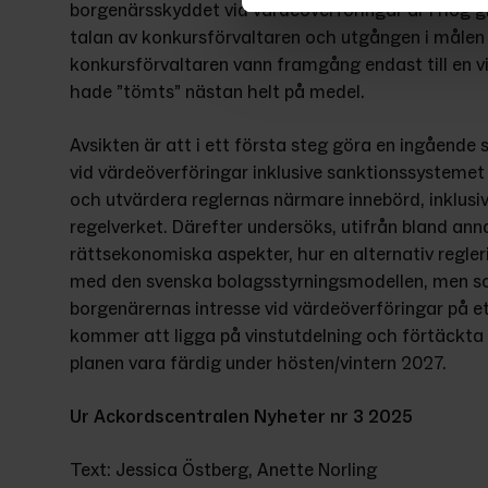
borgenärsskyddet vid värdeöverföringar är i hög gr
talan av konkursförvaltaren och utgången i målen bl
konkursförvaltaren vann framgång endast till en vis
hade ”tömts” nästan helt på medel.
Avsikten är att i ett första steg göra en ingående
vid värdeöverföringar inklusive sanktionssystemet 
och utvärdera reglernas närmare innebörd, inklusi
regelverket. Därefter undersöks, utifrån bland ann
rättsekonomiska aspekter, hur en alternativ regleri
med den svenska bolagsstyrningsmodellen, men som
borgenärernas intresse vid värdeöverföringar på e
kommer att ligga på vinstutdelning och förtäckta 
planen vara färdig under hösten/vintern 2027.
Ur Ackordscentralen Nyheter nr 3 2025
Text: Jessica Östberg, Anette Norling