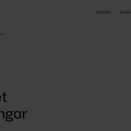
Tjänster
Guide
gar
t
ingar