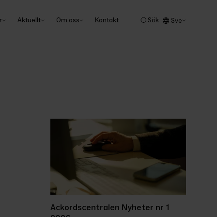
r
Aktuellt
Om oss
Kontakt
Sök
Sve
Ackordscentralen Nyheter nr 1