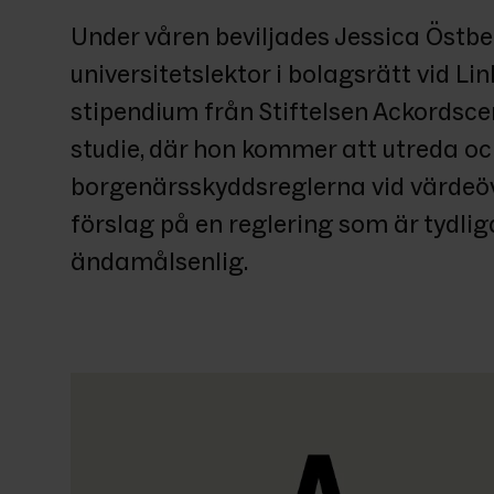
Under våren beviljades Jessica Östber
universitetslektor i bolagsrätt vid Link
stipendium från Stiftelsen Ackordscen
studie, där hon kommer att utreda oc
borgenärsskyddsreglerna vid värdeö
förslag på en reglering som är tydlig
ändamålsenlig.