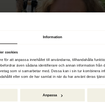
Information
er cookies
e för att anpassa innehållet till användarna, tillhandahålla funkt
ebefordrar även sådana identifierare och annan information från di
öretag som vi samarbetar med. Dessa kan i sin tur kombinera i
dahållit eller som de har samlat in när du har använt deras tjänst
omar från Högsta domstolen 
Fox House 
Anpassa
T 5171-23, där det tydliggjorts att 