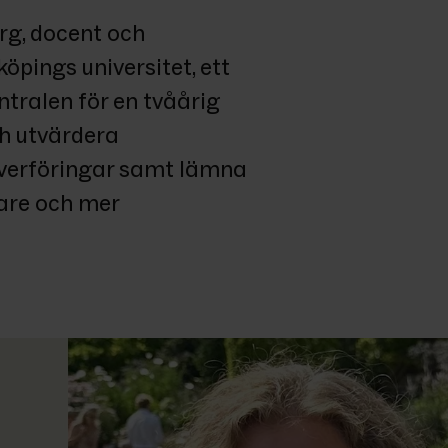
g, docent och 
öpings universitet, ett 
tralen för en tvåårig 
h utvärdera 
verföringar samt lämna 
are och mer 