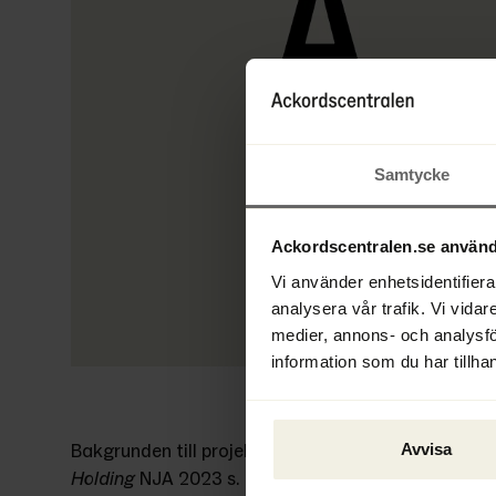
Samtycke
Ackordscentralen.se använd
Vi använder enhetsidentifierar
analysera vår trafik. Vi vidar
medier, annons- och analysf
information som du har tillhan
Bakgrunden till projektet är främst två färska d
Avvisa
Holding
 NJA 2023 s. 779 och 
Four Gardens
 HD mål 