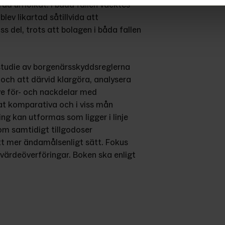
ad urholkat. I båda fallen väcktes 
ev likartad såtillvida att 
s del, trots att bolagen i båda fallen 
 studie av borgenärsskyddsreglerna 
och att därvid klargöra, analysera 
ve för- och nackdelar med 
at komparativa och i viss mån 
ng kan utformas som ligger i linje 
 samtidigt tillgodoser 
tt mer ändamålsenligt sätt. Fokus 
värdeöverföringar. Boken ska enligt 