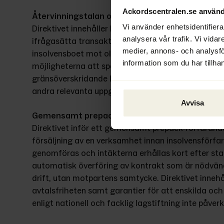
Ackordscentralen.se använd
Återvinningstalan och spårning av tillgångar
Vi använder enhetsidentifierar
Direktivet innehåller harmoniserade regler för åter
analysera vår trafik. Vi vidar
ifrågasätta transaktioner som skett före ett inso
medier, annons- och analysf
insolvensboet mot olagligt avlägsnande av tillgånga
information som du har tillhan
möjligheterna att spåra tillgångar. Förvaltare ska f
gränsöverskridande bankkontoregister samt regist
andra relevanta uppgifter.
Avvisa
Gemensamt prepack-förfarande
Direktivet inför ett gemensamt prepack-förfarande
försäljning av en verksamhet innan insolvensförfara
genomföras och intäkterna erhållas kort efter star
automatisk överföring av kontrakt som är nödvänd
drift, utan motpartens samtycke. Direktivet innehå
avtalsfriheten samt garantier för att enskilda och 
enligt nationell och facklig lagstiftning inte påver