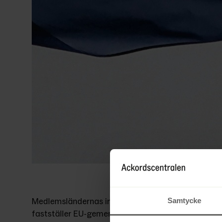
Samtycke
Medlemsländernas insolvenslagstiftning skiljer si
fastställer EU-gemensamma regler för centrala de