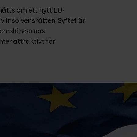
åtts om ett nytt EU-
 insolvensrätten. Syftet är 
lemsländernas 
er attraktivt för 