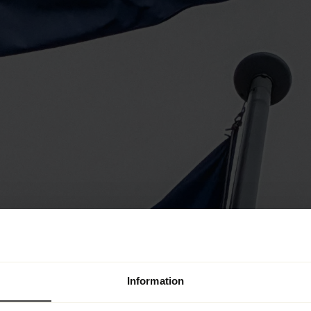
Information
g i dag åt, men överenskommelsen 
lar av insolvensförfaranden.