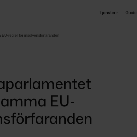
Tjänster
Guide
U-regler för insolvensförfaranden
aparlamentet
samma EU-
ensförfaranden