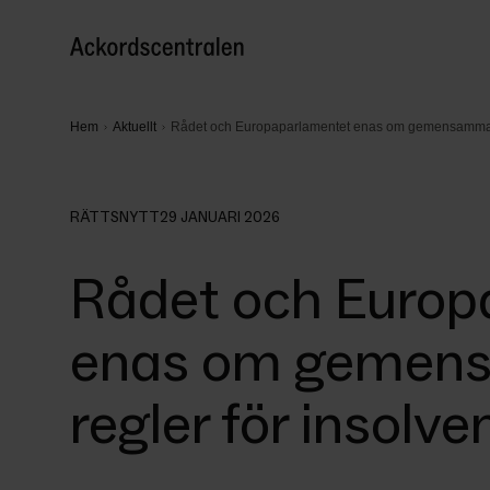
Hem
Aktuellt
Rådet och Europaparlamentet enas om gemensamma E
RÄTTSNYTT
29 JANUARI 2026
Rådet och Europ
enas om gemen
regler för insolv