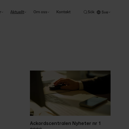
r
Aktuellt
Om oss
Kontakt
Sök
Sve
Ackordscentralen Nyheter nr 1