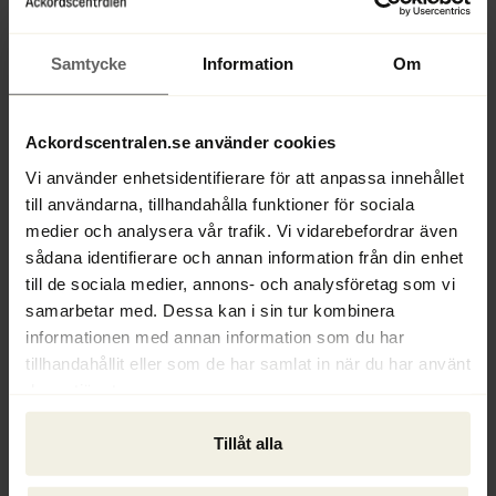
leasingkontrakt och ses som ett kraftfullt 
verktyg för att sänka gäldenärens löpande 
kostnader. Ett annat utredningsförslag 
Samtycke
Information
Om
handlar om att inrätta en nationell 
rådgivningstjänst för företag som har hamnat 
Ackordscentralen.se använder cookies
i kris. Liknande system finns redan idag i 
många andra EU-länder och har bland annat 
Vi använder enhetsidentifierare för att anpassa innehållet
haft god effekt i Danmark.
till användarna, tillhandahålla funktioner för sociala
medier och analysera vår trafik. Vi vidarebefordrar även
– Vi vill utveckla och permanenta den typ av 
sådana identifierare och annan information från din enhet
till de sociala medier, annons- och analysföretag som vi
företagsjour som växte fram i Sverige i fjol 
samarbetar med. Dessa kan i sin tur kombinera
under pandemin. Om ett företag tidigt slår 
informationen med annan information som du har
larm om ekonomiska problem ökar chanserna 
tillhandahållit eller som de har samlat in när du har använt
för att företaget ska kunna räddas, påpekar 
deras tjänster.
Ylva Norling Jönsson.
Tillåt alla
Utredningen förespråkar även ett skärpt så 
kallat livskraftstest, vilket innebär att en 