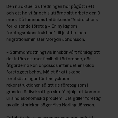
Den nu aktuella utredningen har pågått i ett 
och ett halvt år och slutförde sitt arbete den 3 
mars. Då lämnades betänkande ”Andra chans 
för krisande företag – En ny lag om 
företagsrekonstruktion” till justitie- och 
migrationsminister Morgan Johansson.
– Sammanfattningsvis innebär vårt förslag att 
det införs ett mer flexibelt förfarande, där 
åtgärderna kan anpassas efter det enskilda 
företagets behov. Målet är att skapa 
förutsättningar för fler lyckade 
rekonstruktioner, så att de företag som i 
grunden är livskraftiga ska få hjälp att komma 
ur sina ekonomiska problem. Det gäller företag 
av alla storlekar, säger Ylva Norling Jönsson.
Totalt är det elva personer som har ingått i 