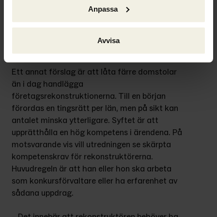
företagsrekonstruktion bara får inledas i de 
Anpassa
fall där det finns skälig anledning att anta att 
processen kan säkra verksamhetens livskraft.
Avvisa
Skärpta kompetenskrav
Ett annat förslag är att låta färre domstolar 
än i dag handlägga 
företagsrekonstruktionerna. Till en början 
förordas en tingsrätt per län, men på sikt kan 
antalet minska ytterligare. Syftet är att 
upprätthålla en hög kompetens i ärendena. På 
motsvarande vis vill utredningen se skärpta 
kompetenskrav för rekonstruktörerna. 
Huvudregeln är att han eller hon ska arbeta 
som konkursförvaltare eller ha erfarenhet av 
sådana uppdrag.
– Det innebär att rekonstruktören behöver ha 