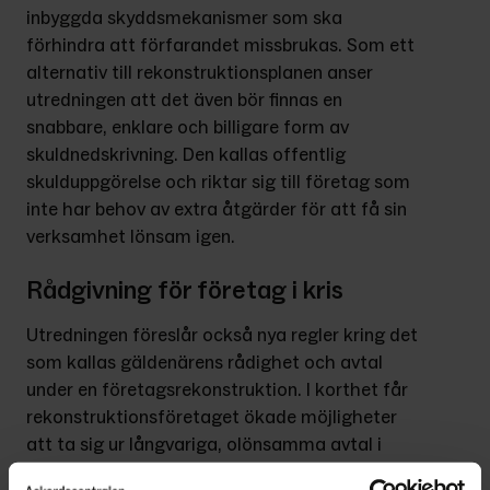
inbyggda skyddsmekanismer som ska 
förhindra att förfarandet missbrukas. Som ett 
alternativ till rekonstruktionsplanen anser 
utredningen att det även bör finnas en 
snabbare, enklare och billigare form av 
skuldnedskrivning. Den kallas offentlig 
skulduppgörelse och riktar sig till företag som 
inte har behov av extra åtgärder för att få sin 
verksamhet lönsam igen.
Rådgivning för företag i kris
Utredningen föreslår också nya regler kring det 
som kallas gäldenärens rådighet och avtal 
under en företagsrekonstruktion. I korthet får 
rekonstruktionsföretaget ökade möjligheter 
att ta sig ur långvariga, olönsamma avtal i 
förtid. Det kan gälla exempelvis lokaler eller 