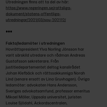
Utredningen finns att ta del av här: 
https://www.regeringen.se/rattsliga-
dokument/statens-offentliga-
utredningar/2021/03/sou-202112/
•••
Fakta/ledamöter i utredningen
Hovrättspresident Ylva Norling Jönsson har 
varit särskild utredare och rådman Andreas 
Gustafsson sekreterare. Från 
justitiedepartementet deltog kanslirådet 
Johan Klefbäck och rättssakkunniga Norah 
Lind (senare ersatt av Lina Gruvhagen). Övriga 
ledamöter: advokaten Hans Andersson, 
Sveriges advokatsamfund, professor emeritus 
Mikael Möller, Uppsala universitet, juristen 
Louise Sjödahl, Ackordscentralen, 