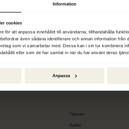
Information
nen har upphört. Detta gäller dock 
tällt kravet under 
er cookies
e för att anpassa innehållet till användarna, tillhandahålla funkt
ebefordrar även sådana identifierare och annan information från di
öretag som vi samarbetar med. Dessa kan i sin tur kombinera i
dahållit eller som de har samlat in när du har använt deras tjänst
Anpassa
Tjänster
Guider