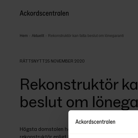
Hem
Aktuellt
Rekonstruktör kan fatta beslut om lönegaranti
RÄTTSNYTT
25 NOVEMBER 2020
Rekonstruktör ka
beslut om lönega
Högsta domstolen har i en dom den 16 mars 2020 i 
rekonstruktör enligt lagen om företagsrekonstruktio