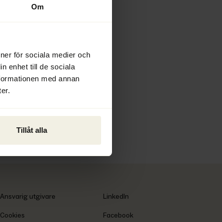
2026
Om
ioner för sociala medier och
n enhet till de sociala
nformationen med annan
er.
Tillåt alla
Ansvarig utgivare
LinkedIn
Cookies
Facebook