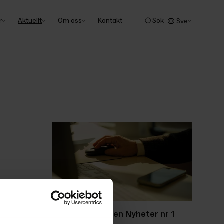
r
Aktuellt
Om oss
Kontakt
Sök
Sve
Ackordscentralen Nyheter nr 1