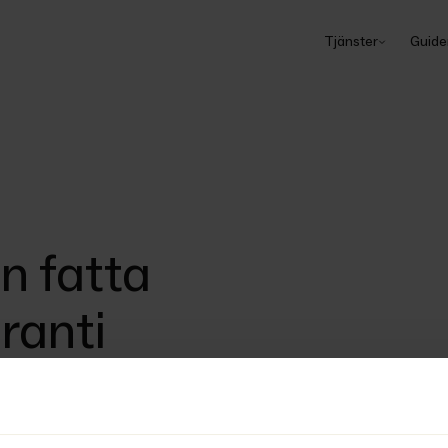
Tjänster
Guide
n fatta
ranti
mål T 1226-19 fastslagit att en 
n är behörig att fatta beslut i 