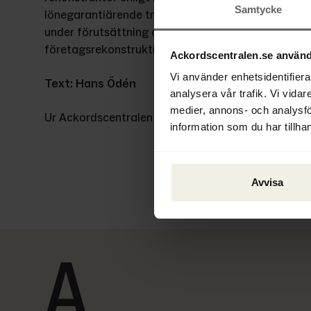
Samtycke
lönegarantiärende trots att företagsrekonstruktio
under förutsättning av att arbetstagaren har frams
företagsrekonstruktionen.
Ackordscentralen.se använd
Vi använder enhetsidentifierar
Text: Hans Ödén
analysera vår trafik. Vi vidar
medier, annons- och analysf
Ur Ackordscentralen Nyheter nr 3 2020
information som du har tillhan
Avvisa