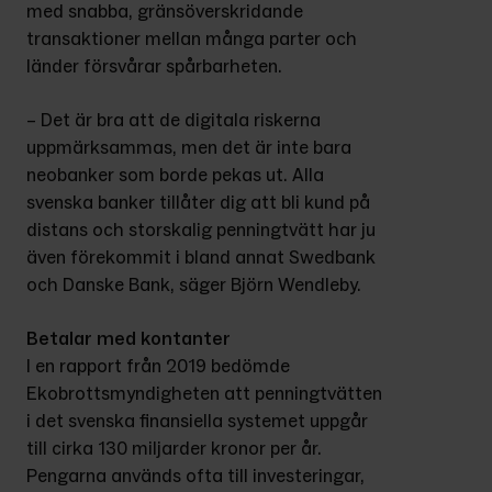
med snabba, gränsöverskridande 
transaktioner mellan många parter och 
länder försvårar spårbarheten.
– Det är bra att de digitala riskerna 
uppmärksammas, men det är inte bara 
neobanker som borde pekas ut. Alla 
svenska banker tillåter dig att bli kund på 
distans och storskalig penningtvätt har ju 
även förekommit i bland annat Swedbank 
och Danske Bank, säger Björn Wendleby.
Betalar med kontanter
I en rapport från 2019 bedömde 
Ekobrottsmyndigheten att penningtvätten 
i det svenska finansiella systemet uppgår 
till cirka 130 miljarder kronor per år. 
Pengarna används ofta till investeringar, 