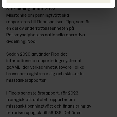
Stor ökning under 2023
Misstanke om penningtvätt ska 
rapporteras till Finanspolisen, Fipo, som är 
en del av underrättelseenheten på 
Polismyndighetens nationella operativa 
avdelning, Noa.
Sedan 2020 använder Fipo det 
internationella rapporteringssystemet 
goAML, där verksamhetsutövare i olika 
branscher registrerar sig och skickar in 
misstankerapporter.
I Fipo:s senaste årsrapport, för 2023, 
framgick att antalet rapporter om 
misstänkt penningtvätt och finansiering av 
terrorism uppgick till 56 136. Det är en 