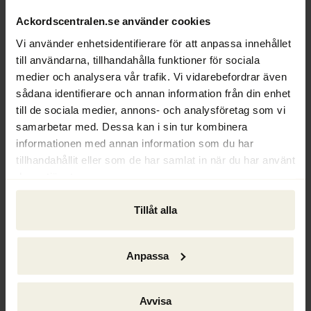
viss magkänsla, konstaterar Björn 
Ackordscentralen.se använder cookies
Wendleby.
Vi använder enhetsidentifierare för att anpassa innehållet
Han förespråkar en allmän riskbedömning, 
till användarna, tillhandahålla funktioner för sociala
en gedigen kundkännedom och en 
medier och analysera vår trafik. Vi vidarebefordrar även
riskklassificering av kunderna. Detta bör 
sådana identifierare och annan information från din enhet
kompletteras med system för övervakning 
till de sociala medier, annons- och analysföretag som vi
och rapportering, interna styrdokument, 
samarbetar med. Dessa kan i sin tur kombinera
informationen med annan information som du har
internutbildning och en ökad medvetenhet 
tillhandahållit eller som de har samlat in när du har använt
i hela organisationen. Ibland kan det även 
deras tjänster.
bli aktuellt att titta närmare på kundernas 
kunder.
Tillåt alla
– I alla lägen då det finns en förhöjd 
riskprofil måste kundkännedomen utökas. 
Anpassa
Så fort det finns tveksamheter kopplade 
till din kund måste affärsförbindelsen 
avslutas, påpekar Björn Wendleby.
Avvisa