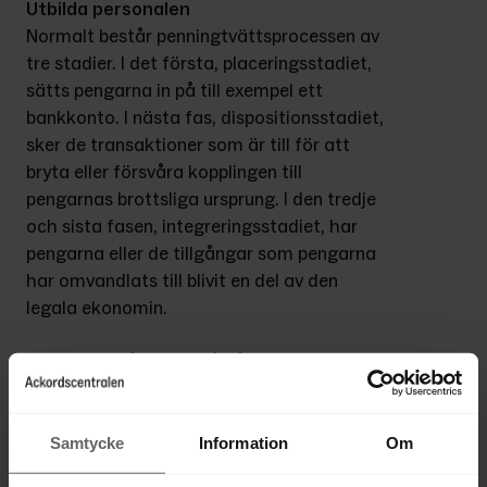
Utbilda personalen
Normalt består penningtvättsprocessen av 
tre stadier. I det första, placeringsstadiet, 
sätts pengarna in på till exempel ett 
bankkonto. I nästa fas, dispositionsstadiet, 
sker de transaktioner som är till för att 
bryta eller försvåra kopplingen till 
pengarnas brottsliga ursprung. I den tredje 
och sista fasen, integreringsstadiet, har 
pengarna eller de tillgångar som pengarna 
har omvandlats till blivit en del av den 
legala ekonomin.
– Företag måste förstå på vilket sätt den 
egna verksamheten riskerar att utnyttjas 
och vilka åtgärder som krävs för att 
upptäcka och förhindra brott. Här krävs 
Samtycke
Information
Om
både tekniska system, viss erfarenhet och 