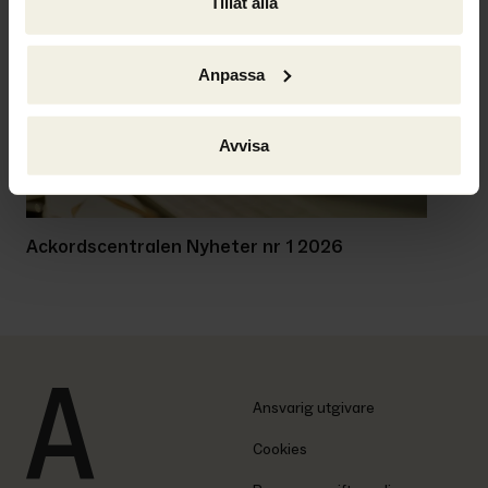
Tillåt alla
Anpassa
Avvisa
Ackordscentralen Nyheter nr 1 2026
Ansvarig utgivare
Cookies