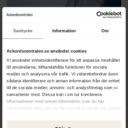
Samtycke
Information
Om
Stockholms tingsrätt fastställde idag, 19 
Ackordscentralen.se använder cookies
juni, rekonstruktionsplanen för SAS AB 
(publ). Mikael Kubu är ansvarig 
Vi använder enhetsidentifierare för att anpassa innehållet
rekonstruktör och har arbetat med 
till användarna, tillhandahålla funktioner för sociala
ärendet tillsammans med Markus 
medier och analysera vår trafik. Vi vidarebefordrar även
Ehrenpil, Erik Hellström och Louise Sjödahl 
sådana identifierare och annan information från din enhet
på Ackordscentralen Stockholm.
till de sociala medier, annons- och analysföretag som vi
samarbetar med. Dessa kan i sin tur kombinera
Mer information finns i 
pressmeddelandet
informationen med annan information som du har
tillhandahållit eller som de har samlat in när du har använt
från SAS.
deras tjänster.