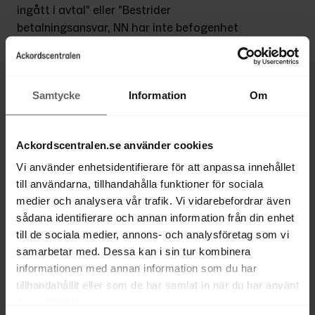
ingått i avtal” eller ”Bestrider 
betalningsansvar, NN har inte befogenhet 
att ingå avtal för företagets räkning”.
På polisens hemsida finns detaljerade 
Samtycke
Information
Om
instruktioner kring hur du bör agera i 
samband med ett fakturabedrägeri. En av 
uppmaningarna är att spara kopior på all 
Ackordscentralen.se använder cookies
konversation som är kopplad till 
bedrägeriet och bestridandet och att föra 
Vi använder enhetsidentifierare för att anpassa innehållet
till användarna, tillhandahålla funktioner för sociala
minnesanteckningar över 
medier och analysera vår trafik. Vi vidarebefordrar även
händelseförloppet.
sådana identifierare och annan information från din enhet
till de sociala medier, annons- och analysföretag som vi
– Jag kan dessutom rekommendera den 
samarbetar med. Dessa kan i sin tur kombinera
information som finns på Svensk Handels 
informationen med annan information som du har
webbplats. Deras varningslista över 
tillhandahållit eller som de har samlat in när du har använt
misstänkta bedragare är nyttig läsning, 
deras tjänster.
och du bör själv göra en anmälan till listan 