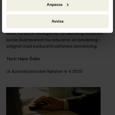
beloppet.
Anpassa
Min kommentar: Eftersom Skatteverket kunde ha 
korrigerat den ändrade momssatsen utan att 
Avvisa
verkställa några återbetalningar till tryckerierna, 
vilket försatte tidningarna i en besvärlig situation, 
borde Skatteverket ha reducerat sin bevakning i 
enlighet med konkursförvaltarens anmärkning.
Text: Hans Ödén
Ur Ackordscentralen Nyheter nr 4 2020