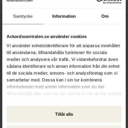
Konkursförvaltaren anmärkte på bevakningen och 
menade att Skatteverket bara kunde bevaka ett 
betydligt lägre belopp som motsvarade det som 
Samtycke
Information
Om
tidningen hade återfått från tryckeriet.
Ackordscentralen.se använder cookies
Högsta domstolen beslutade den 28 oktober 2020 i 
mål Ö 3860-19 att Skatteverket var berättigat till 
Vi använder enhetsidentifierare för att anpassa innehållet
att bevaka hela beloppet. Som skäl angav HD att en 
till användarna, tillhandahålla funktioner för sociala
dom från en förvaltningsdomstol inte kan prövas av 
medier och analysera vår trafik. Vi vidarebefordrar även
en allmän domstol och då heller inte i den så kallade 
sådana identifierare och annan information från din enhet
jävsprocessen i konkursen mellan 
till de sociala medier, annons- och analysföretag som vi
konkursförvaltaren och Skatteverket. Om det vid 
samarbetar med. Dessa kan i sin tur kombinera
jävsprocessens prövning finns ett anhängiggjort 
informationen med annan information som du har
tillhandahållit eller som de har samlat in när du har använt
omprövnings- eller resningsmål och ett sådant 
deras tjänster.
beslut inte kan avvaktas kan dock allmän domstol 
pröva förvaltningsdomstolens dom. I det aktuella 
Tillåt alla
fallet förelåg ingen sådan situation och 
Skatteverket var därmed berättigat att bevaka hela 