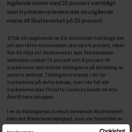
ingående moms med 25 procent samtidigt 
som tryckerierna levererade en utgående 
moms till Skatteverket på 25 procent.
 Efter ett avgörande av EU-domstolen fastslogs det 
att den rätta momssatsen ska vara 6 procent, vilket 
fick till följd att Skatteverket dels återbetalade 
skillnaden mellan 25 procent och 6 procent till 
tryckerierna dels krävde tidningarna på betalning av 
samma skillnad. Tidningarna krävde i sin tur 
tryckerierna på detta belopp, men i de fall där 
tryckerierna blev försatta i konkurs kunde de inte 
återfå hela beloppet.
I en av tidningarnas konkurs bevakade Skatteverket 
hela det återkrävda beloppet, som var fastställd av 
förvaltningsrätten och vunnit laga kraft. 