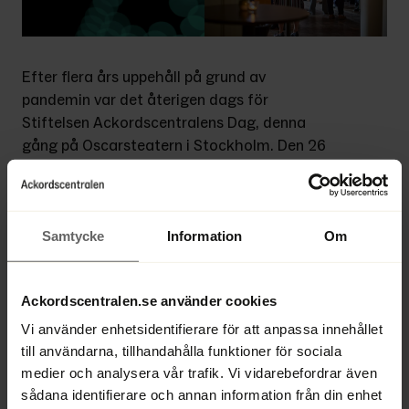
Efter flera års uppehåll på grund av 
pandemin var det återigen dags för 
Stiftelsen Ackordscentralens Dag, denna 
gång på Oscarsteatern i Stockholm. Den 26 
april kunde gästerna lyssna till många 
intressanta ämnen. Klas Eklund och Annika 
Winsth pratade om framtiden för världen 
respektive Sverige, och Henrik Braconier om 
Samtycke
Information
Om
fastighetsbranschens utmaningar.
Ackordscentralen.se använder cookies
Dessutom kunde vi lyssna till två 
paneldebatter, en om styrelsearbete och 
Vi använder enhetsidentifierare för att anpassa innehållet
omvärldsbevakning och en om den nya 
till användarna, tillhandahålla funktioner för sociala
rekonstruktionslagstiftningen. 
medier och analysera vår trafik. Vi vidarebefordrar även
Avslutningstalare var inspiratören Nicholas 
sådana identifierare och annan information från din enhet