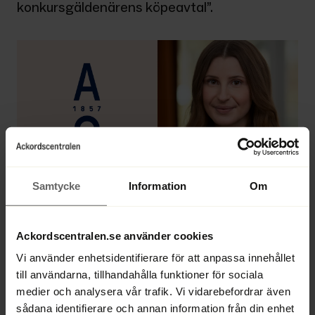
konkursgäldenärens köpeavtal”.
Samtycke
Information
Om
Uppsatsen har varit hennes examensarbete i 
civilrätt, särskilt insolvensrätt och handledare 
Ackordscentralen.se använder cookies
har varit universitetslektor Jonatan Schytzer.
Vi använder enhetsidentifierare för att anpassa innehållet
till användarna, tillhandahålla funktioner för sociala
För Emma känns det väldigt ärofyllt att ha 
medier och analysera vår trafik. Vi vidarebefordrar även
tilldelats Stiftelsen Ackordscentralens 
sådana identifierare och annan information från din enhet
stipendium för 2023.