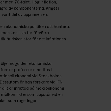
er med 70-talet. Hög inflation, 
ågra av komponenterna. Kriget i 
arit del av upprinnelsen.
 den ekonomiska politiken att hantera. 
men kan i sin tur förvärra 
ik är risken stor för att inflationen 
öljer noga den ekonomiska 
fors är professor emeritus i 
rnationell ekonomi vid Stockholms 
Dessutom är han forskare vid IFN, 
r allt är inriktad på makroekonomi 
målkonflikter som uppstår vid en 
nker som regeringar.