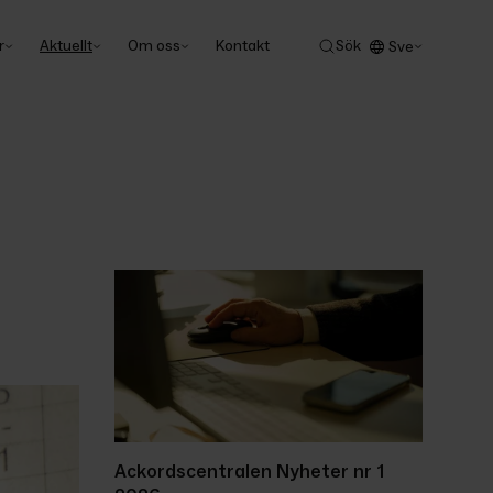
r
Aktuellt
Om oss
Kontakt
Sök
Sve
Ackordscentralen Nyheter nr 1