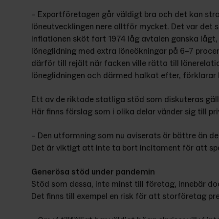
– Exportföretagen går väldigt bra och det kan straff
löneutvecklingen nere alltför mycket. Det var det 
inflationen sköt fart 1974 låg avtalen ganska lågt,
löneglidning med extra löneökningar på 6–7 procent
därför till rejält när facken ville rätta till lönerel
löneglidningen och därmed halkat efter, förklarar
Ett av de riktade statliga stöd som diskuteras gäll
Här finns förslag som i olika delar vänder sig till p
– Den utformning som nu aviserats är bättre än den
Det är viktigt att inte ta bort incitament för att s
Generösa stöd under pandemin
Stöd som dessa, inte minst till företag, innebär do
Det finns till exempel en risk för att storföretag 