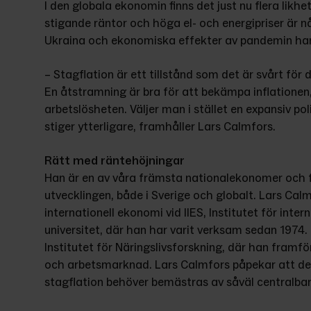
I den globala ekonomin finns det just nu flera likhet
stigande räntor och höga el- och energipriser är n
Ukraina och ekonomiska effekter av pandemin har v
– Stagflation är ett tillstånd som det är svårt för
En åtstramning är bra för att bekämpa inflationen, 
arbetslösheten. Väljer man i stället en expansiv polit
stiger ytterligare, framhåller Lars Calmfors.
Rätt med räntehöjningar
Han är en av våra främsta nationalekonomer och f
utvecklingen, både i Sverige och globalt. Lars Calm
internationell ekonomi vid IIES, Institutet för inte
universitet, där han har varit verksam sedan 1974. 
Institutet för Näringslivsforskning, där han framfö
och arbetsmarknad. Lars Calmfors påpekar att de 
stagflation behöver bemästras av såväl centralba