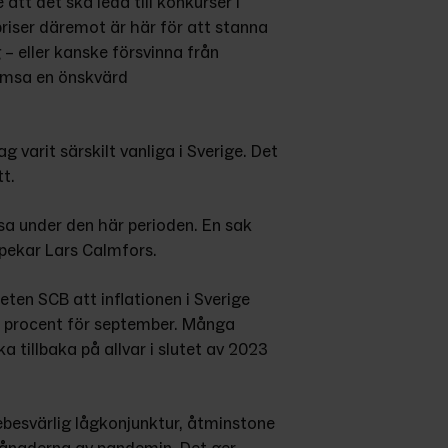
e att det ska leda till konkurser i 
riser däremot är här för att stanna 
– eller kanske försvinna från 
omsa en önskvärd 
 varit särskilt vanliga i Sverige. Det 
t.
ösa under den här perioden. En sak 
åpekar Lars Calmfors.
en SCB att inflationen i Sverige 
7 procent för september. Många 
 tillbaka på allvar i slutet av 2023 
ttebesvärlig lågkonjunktur, åtminstone 