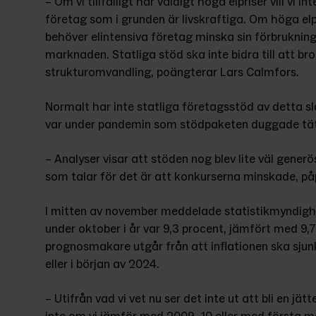
– Om vi tillfälligt har väldigt höga elpriser vill vi int
företag som i grunden är livskraftiga. Om höga elp
behöver elintensiva företag minska sin förbrukning 
marknaden. Statliga stöd ska inte bidra till att br
strukturomvandling, poängterar Lars Calmfors.
Normalt har inte statliga företagsstöd av detta slag
var under pandemin som stödpaketen duggade tät
– Analyser visar att stöden nog blev lite väl gener
som talar för det är att konkurserna minskade, p
I mitten av november meddelade statistikmyndighet
under oktober i år var 9,3 procent, jämfört med 9,
prognosmakare utgår från att inflationen ska sjunka
eller i början av 2024.
– Utifrån vad vi vet nu ser det inte ut att bli en jä