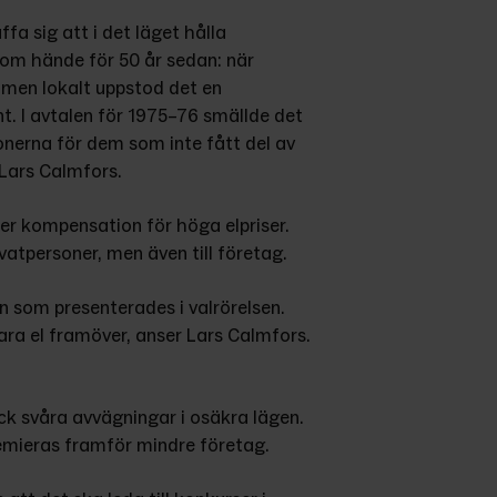
a sig att i det läget hålla 
som hände för 50 år sedan: när 
 men lokalt uppstod det en 
. I avtalen för 1975–76 smällde det 
ationerna för dem som inte fått del av 
 Lars Calmfors.
er kompensation för höga elpriser. 
rivatpersoner, men även till företag.
 som presenterades i valrörelsen. 
para el framöver, anser Lars Calmfors.
ck svåra avvägningar i osäkra lägen. 
premieras framför mindre företag.