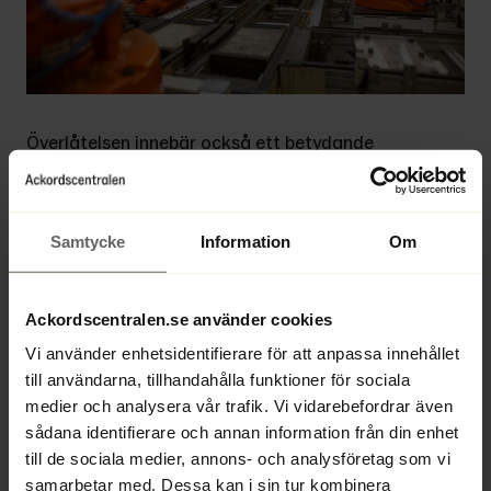
Överlåtelsen innebär också ett betydande 
steg i konkursprocessen. Enligt 
konkursförvaltaren Mikael Kubu skapar 
kombinationen av köpeskillingen och en 
Samtycke
Information
Om
förlikning med den tidigare ägaren 
förutsättningar för att de hundratals 
fordringsägarna kan få en ”icke-oväsentlig 
Ackordscentralen.se använder cookies
utdelning”. Även om exakta belopp ännu inte 
Vi använder enhetsidentifierare för att anpassa innehållet
är klara betonar han att fordringsägarna, 
till användarna, tillhandahålla funktioner för sociala
inklusive staten, nu har bättre utsikter än 
medier och analysera vår trafik. Vi vidarebefordrar även
tidigare. Ett bevakningsförfarande kommer 
sådana identifierare och annan information från din enhet
att inledas där samtliga krav måste 
till de sociala medier, annons- och analysföretag som vi
anmälas.
samarbetar med. Dessa kan i sin tur kombinera