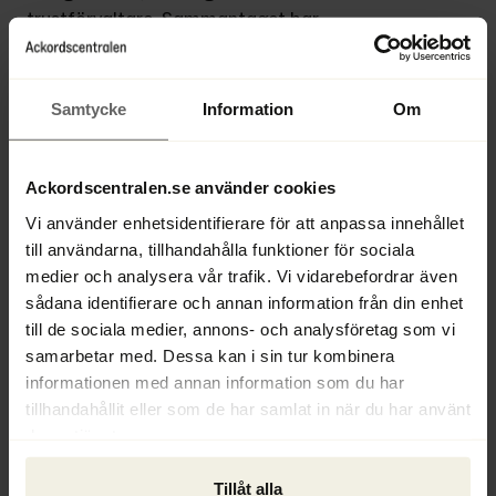
trustförvaltare. Sammantaget har 
länsstyrelserna cirka 15 000 tillsynsobjekt 
över hela landet, fördelat på tre 
arbetsgrupper. Länsstyrelsen i Västra 
Samtycke
Information
Om
Götaland har cirka 5 500 tillsynsobjekt, 
Länsstyrelsen i Stockholm har cirka 5 300 
och Länsstyrelsen i Skåne cirka 4 100.
Ackordscentralen.se använder cookies
Vi använder enhetsidentifierare för att anpassa innehållet
Vid Riksrevisionens granskning var framför 
till användarna, tillhandahålla funktioner för sociala
allt Länsstyrelsen i Stockholm av 
medier och analysera vår trafik. Vi vidarebefordrar även
ekonomiska skäl kraftigt underbemannad 
sådana identifierare och annan information från din enhet
inom sitt tillsynsområde. År 2023 fanns det i 
till de sociala medier, annons- och analysföretag som vi
praktiken en enda erfaren medarbetare som 
samarbetar med. Dessa kan i sin tur kombinera
ansvarade för penningtvättstillsynen i totalt 
informationen med annan information som du har
nio län. I dag finns det sex heltidstjänster i 
tillhandahållit eller som de har samlat in när du har använt
Stockholm, men uppdragen har ökat på både 
deras tjänster.
nationell och internationell nivå.
Tillåt alla