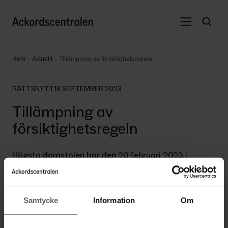
Hem
Aktuellt
Tillämpning av försiktighetsregeln
RÄTTSNYTT
18 SEPTEMBER 2023
Tillämpning av
försiktighetsregeln
Högsta domstolen har den 20 februari 2023 i 
mål T 8042-21 lämnat prövningstillstånd 
angående frågan om tillämpning av den s.k. 
försiktighetsregeln i 17 kap 3 § andra stycket 
Samtycke
Information
Om
aktiebolagslagen.