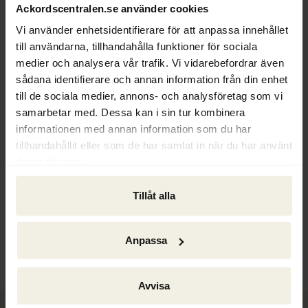
Ackordscentralen.se använder cookies
Vi använder enhetsidentifierare för att anpassa innehållet
Text: Hans Ödén
till användarna, tillhandahålla funktioner för sociala
medier och analysera vår trafik. Vi vidarebefordrar även
sådana identifierare och annan information från din enhet
till de sociala medier, annons- och analysföretag som vi
samarbetar med. Dessa kan i sin tur kombinera
informationen med annan information som du har
tillhandahållit eller som de har samlat in när du har använt
deras tjänster.
Tillåt alla
Ackordscentralen Nyheter nr 1 2026
Anpassa
Avvisa