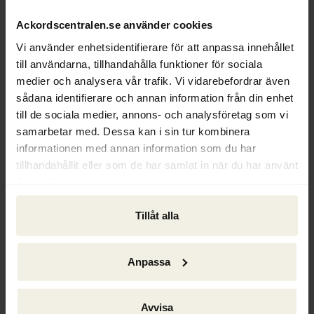
Ackordscentralen.se använder cookies
Hur ser du på utvecklingen av de nya 
finansieringsformerna?
Vi använder enhetsidentifierare för att anpassa innehållet
till användarna, tillhandahålla funktioner för sociala
- Jag tycker att det är spännande och 
medier och analysera vår trafik. Vi vidarebefordrar även
intressant. Kombinationen av möjligheter 
sådana identifierare och annan information från din enhet
att hantera stora datamängder mycket 
till de sociala medier, annons- och analysföretag som vi
snabbt och möjligheten att bygga 
samarbetar med. Dessa kan i sin tur kombinera
avancerade analysmodeller, är det som jag 
informationen med annan information som du har
tror har drivit på utvecklingen. Jag är 
tillhandahållit eller som de har samlat in när du har använt
övertygad om att det kommer att hända 
deras tjänster.
ännu mer på det här området.
Tillåt alla
Dagens tekniska möjligheter spelar 
självklart in, man får inte underskatta 
kraften i den tekniska utvecklingen. Det 
Anpassa
finns också fördelar som snabbhet och 
lägre kostnader. De som lyckas få till sina 
Avvisa
modeller kan erbjuda sina kunder bättre 