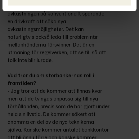
avkastning än andra. Idag är den låga 
avkastningen på konventionellt sparande 
en drivkraft att söka nya 
avkastningsmöjligheter. Det kan 
naturligtvis också leda till problem när 
mellanhänderna försvinner. Det är en 
utmaning för regelverken, att se till så att 
folk inte blir lurade.
Vad tror du om storbankernas roll i 
framtiden?
- Jag tror att de kommer att finnas kvar 
men att de tvingas anpassa sig till nya 
förhållanden, precis som de har gjort under 
hela sin livstid. De kommer säkert att 
anamma en del av de nya teknikerna 
själva. Kanske kommer antalet bankkontor 
att bli ännu färre och kanske kommer 