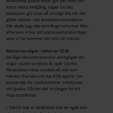
ekonomisk politik vilket gör det svårt att 
klara nästa nedgång, säger Cecilia. 
Dessutom gör man så otroligt lite när det 
gäller arbets- och bostads­marknaderna. 
Där skulle jag vilja se många reformer. Men 
eftersom vi har det parlamentariska läget 
som vi har kommer det inte att hända.
Räntorna stiger i slitet av 2018
De låga räntorna kommer antagli­gen att 
stiga i slutet av nästa år, spår Cecilia. 
Riksbanken tittar mycket på vad som 
händer i Europa och hur ECB agerar. Om 
kronan blir för stark kommer inflationen 
att sjunka. Då kan det ta längre tid att 
höja styrräntan.
– Därför har vi i praktiken inte en egen och 