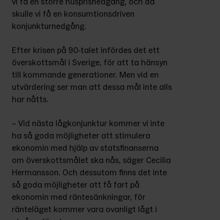
vi få en större husprisnedgång, och då 
skulle vi få en konsumtionsdriven 
konjunkturnedgång.
Efter krisen på 90-talet infördes det ett 
överskottsmål i Sverige, för att ta hänsyn 
till kommande generationer. Men vid en 
utvärdering ser man att dessa mål inte alls 
har nåtts.
– Vid nästa lågkonjunktur kom­mer vi inte 
ha så goda möjligheter att stimulera 
ekonomin med hjälp av statsfinanserna 
om överskottsmålet ska nås, säger Cecilia 
Hermansson. Och dessutom finns det inte 
så goda möjligheter att få fart på 
ekonomin med räntesänkningar, för 
ränteläget kommer vara ovanligt lågt i 