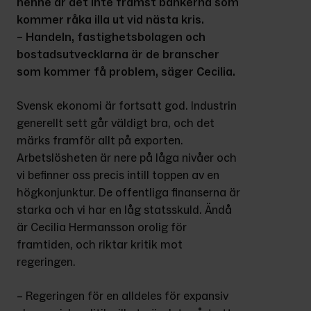
henne är det inte främst bankerna som 
kommer råka illa ut vid nästa kris.
– Handeln, fastighetsbolagen och 
bostadsutvecklarna är de branscher 
som kommer få problem, säger Cecilia.
Svensk ekonomi är fortsatt god. Industrin 
generellt sett går väldigt bra, och det 
märks framför allt på exporten. 
Arbetslösheten är nere på låga nivåer och 
vi befinner oss precis intill toppen av en 
högkonjunktur. De offentliga finanserna är 
starka och vi har en låg statsskuld. Ändå 
är Cecilia Hermansson orolig för 
framtiden, och riktar kritik mot 
regeringen.
– Regeringen för en alldeles för ex­pansiv 