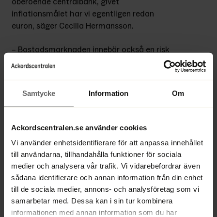
oberoende centralbank, givet 
inflationsmålet har vi egentligen redan 
euron, säger Cecilia Hermansson.
– Bostadsmarknaden innebär också en risk 
som gör att de inte kan höja styrräntan så 
mycket som de skulle vilja göra. Höjer 
Riksbanken räntan för mycket kommer 
Samtycke
Information
Om
det dessutom att påverka handeln, som 
även har andra typer av strukturella 
problem.
Ackordscentralen.se använder cookies
Vi använder enhetsidentifierare för att anpassa innehållet
Cecilia tror att bankerna kommer klara 
till användarna, tillhandahålla funktioner för sociala
nästa kris ganska bra. Hon tror inte att 
medier och analysera vår trafik. Vi vidarebefordrar även
fastighetspriserna kommer sjunka så 
sådana identifierare och annan information från din enhet
mycket som vissa förutspår eftersom vi 
till de sociala medier, annons- och analysföretag som vi
inte har förbyggt oss. På senare tid har 
samarbetar med. Dessa kan i sin tur kombinera
det byggts mycket till ett visst segment av 
informationen med annan information som du har