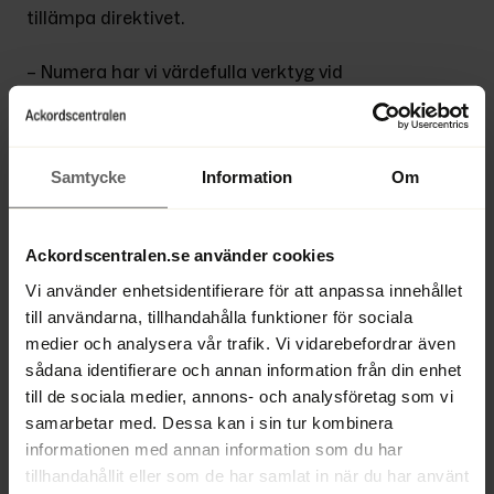
tillämpa direktivet.
– Numera har vi värdefulla verktyg vid 
rekonstruktion. Det är ett svårt men 
mycket spännande rättsområde, menar 
Marie Karlsson Tuula.
Samtycke
Information
Om
Hon framhåller att den nya lagen har gjort 
området mer tvärvetenskapligt och 
Ackordscentralen.se använder cookies
flervetenskapligt. Numera ska det till 
exempel ske en särskild värdering av såväl 
Vi använder enhetsidentifierare för att anpassa innehållet
till användarna, tillhandahålla funktioner för sociala
tillgångar som skulder, och även 
medier och analysera vår trafik. Vi vidarebefordrar även
aktieägare och andra ägarintressen kan 
sådana identifierare och annan information från din enhet
involveras aktiebolagsrättsligt i 
till de sociala medier, annons- och analysföretag som vi
rekonstruktionsplanen.
samarbetar med. Dessa kan i sin tur kombinera
informationen med annan information som du har
Rekonstruktions- och konkursrätt. 
tillhandahållit eller som de har samlat in när du har använt
Särskilt om gäldenärens avtal