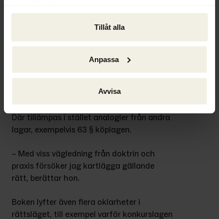
deras tjänster.
Den andra boken, 
Rekonstruktions- och 
konkursrätt. Särskilt om gäldenärens avtal
, 
Tillåt alla
behandlar gäldenärens avtal, ett komplext 
rättsområde som regleras på flera olika 
ställen i lagstiftningen. Vid 
Anpassa
företagsrekonstruktion finns 
bestämmelser i 3 kap. lagen om 
Avvisa
företagsrekonstruktion, medan 
konkurslagen saknar motsvarande regler. 
Där tillämpas i stället analogier från andra 
lagar, exempelvis 63 § köplagen.
– Med viss vägledning från doktrin och 
praxis försöker jag kartlägga gällande 
rätt, berättar hon.
Boken lyfter även flera oklarheter i 
rättsläget, till exempel varför konkurslagen 