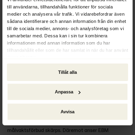
Ingen revisionsplikt för mindre bolag
till användarna, tillhandahålla funktioner för sociala
Det finns däremot inte tillräckliga skäl att 
medier och analysera vår trafik. Vi vidarebefordrar även
återinföra revisionsplikten för mindre 
sådana identifierare och annan information från din enhet
aktiebolag. Flera remissinstanser 
till de sociala medier, annons- och analysföretag som vi
förespråkade ett återinförande, däribland 
samarbetar med. Dessa kan i sin tur kombinera
Ekobrottsmyndigheten och 
informationen med annan information som du har
Ackordscentralen, samtidigt som en del 
tillhandahållit eller som de har samlat in när du har använt
remissinstanser motsatte sig återinförd 
deras tjänster.
revisionsplikt. Bland dessa fanns till exempel 
Svenskt Näringsliv och Bolagsverket.
Tillåt alla
Över lag anser Ekobrottsmyndigheten (EBM) 
Anpassa
att propositionen innehåller många bra 
förslag, bland annat det som berör 
Bolagsverket men också att man 
Avvisa
kriminaliserar företagskapning samt att 
straffet mot aktiebolagslagens 
målvaktsförbud skärps. Däremot anser EBM 