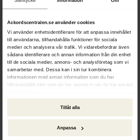
företagets situation och ger dig en uppfattning 
om priset. Hos Ackordscentralen kan du efter det 
första kostnadsfria mötet oftast få ett fast 
Ackordscentralen.se använder cookies
pris. Men viktigast av allt är att du anlitar ett 
Vi använder enhetsidentifierare för att anpassa innehållet
företag som har borgenärernas förtroende.
till användarna, tillhandahålla funktioner för sociala
medier och analysera vår trafik. Vi vidarebefordrar även
Läs mer om vad en rekonstruktion kostar 
här
.
sådana identifierare och annan information från din enhet
till de sociala medier, annons- och analysföretag som vi
samarbetar med. Dessa kan i sin tur kombinera
informationen med annan information som du har
tillhandahållit eller som de har samlat in när du har använt
deras tjänster.
Tillåt alla
Anpassa