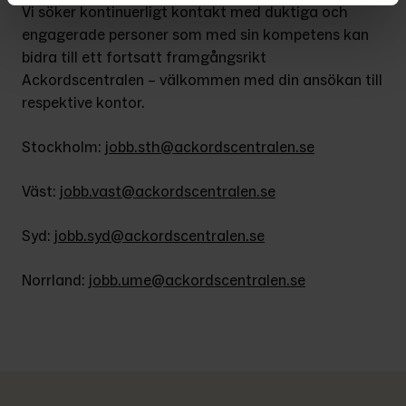
Vi söker kontinuerligt kontakt med duktiga och 
engagerade personer som med sin kompetens kan 
bidra till ett fortsatt framgångsrikt 
Ackordscentralen – välkommen med din ansökan till 
respektive kontor.
Stockholm: 
jobb.sth@ackordscentralen.se
Väst: 
jobb.vast@ackordscentralen.se
Syd: 
jobb.syd@ackordscentralen.se
Norrland: 
jobb.ume@ackordscentralen.se