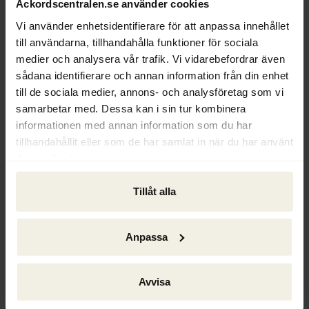
Ackordscentralen.se använder cookies
Vi använder enhetsidentifierare för att anpassa innehållet
till användarna, tillhandahålla funktioner för sociala
Att arbeta med obeståndsfrågor är omväxlande och 
medier och analysera vår trafik. Vi vidarebefordrar även
utmanande. Det gäller att kunna lösa såväl 
sådana identifierare och annan information från din enhet
teoretiska komplicerade juridiska frågor som att 
till de sociala medier, annons- och analysföretag som vi
hantera praktiskt fungerande juridik.
samarbetar med. Dessa kan i sin tur kombinera
informationen med annan information som du har
En av våra styrkor är att vi kan handplocka 
tillhandahållit eller som de har samlat in när du har använt
medarbetare med gedigen specialistkunskap och 
deras tjänster.
lång erfarenhet från våra olika kontor, och 
skräddarsy specialistteam med de främsta 
Tillåt alla
förvaltarna, rekonstruktörerna, juristerna och 
ekonomerna för att på bästa sätt tillvarata våra 
uppdragsgivares och övriga intressenters intressen.
Anpassa
Ansökan
Avvisa