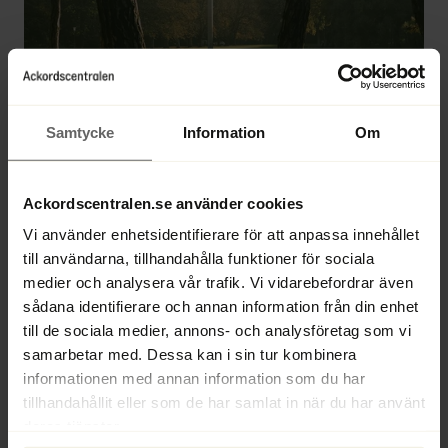
Samtycke
Information
Om
Fria från särintressen
Ackordscentralen.se använder cookies
Vi ägs av oberoende Stiftelsen Ackordscentralen 
Vi använder enhetsidentifierare för att anpassa innehållet
och står fria från särintressen. Därför kan vi på ett 
objektivt sätt balansera våra klienters intressen mot 
till användarna, tillhandahålla funktioner för sociala
fordringsägares, anställdas och samhällets krav.
medier och analysera vår trafik. Vi vidarebefordrar även
sådana identifierare och annan information från din enhet
till de sociala medier, annons- och analysföretag som vi
samarbetar med. Dessa kan i sin tur kombinera
Processen vid en likvidation
informationen med annan information som du har
tillhandahållit eller som de har samlat in när du har använt
deras tjänster.