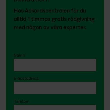
Hos Ackordscentralen får du 
alltid 1 timmas gratis rådgivning 
med någon av våra experter.
Namn
E-postadress
Telefon