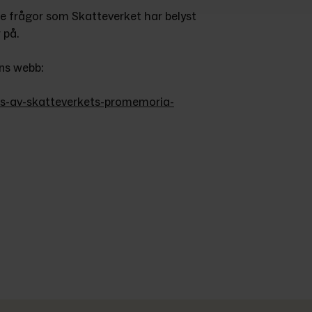
 frågor som Skatteverket har belyst 
 på.
ens webb:
ss-av-skatteverkets-promemoria-