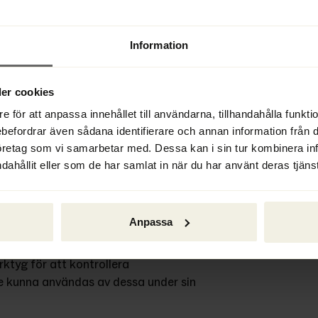
Information
er cookies
e för att anpassa innehållet till användarna, tillhandahålla funkt
ebefordrar även sådana identifierare och annan information från di
öretag som vi samarbetar med. Dessa kan i sin tur kombinera i
dahållit eller som de har samlat in när du har använt deras tjänst
som har fått möjlighet att under 
uvudsak positivt inställt till 
eslagna sekretessbrytande 
Anpassa
tsättningarna för att fatta 
rantin
. Däremot anser 
tyg för att kontrollera 
de kunna användas av dessa under sin 