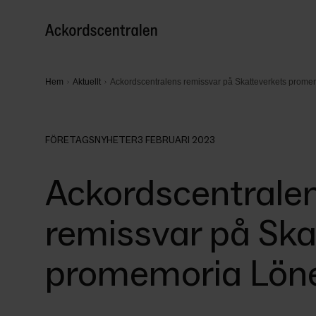
Hem
Aktuellt
Ackordscentralens remissvar på Skatteverkets prome
FÖRETAGSNYHETER
3 FEBRUARI 2023
Ackordscentrale
remissvar på Ska
promemoria Löne