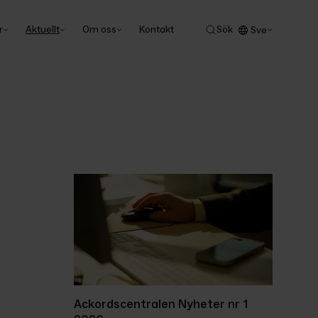
r
Aktuellt
Om oss
Kontakt
Sök
Sve
Ackordscentralen Nyheter nr 1