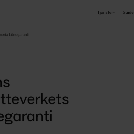
Tjänster
Guide
moria Lönegaranti
ns
tteverkets
garanti