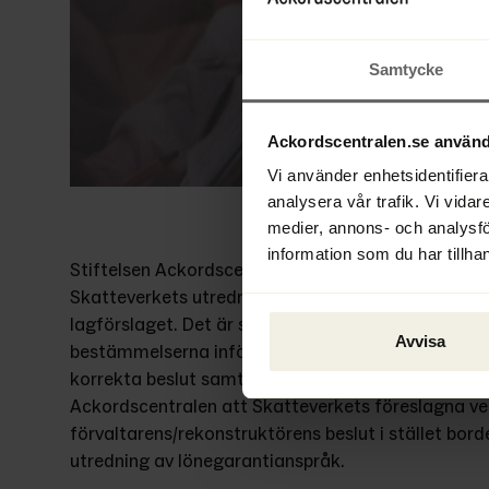
Samtycke
Ackordscentralen.se använd
Vi använder enhetsidentifierar
analysera vår trafik. Vi vidar
medier, annons- och analysf
information som du har tillhan
Stiftelsen Ackordscentralen (”Ackordscentralen”), 
Skatteverkets utredning lämna sina synpunkter, är i h
lagförslaget. Det är särskilt angeläget att de för
Avvisa
bestämmelserna införs. Dessa kommer att öka föru
korrekta beslut samt förhindra missbruk av 
lönega
Ackordscentralen att Skatteverkets föreslagna verk
förvaltarens/rekonstruktörens beslut i stället bor
utredning av lönegarantianspråk.