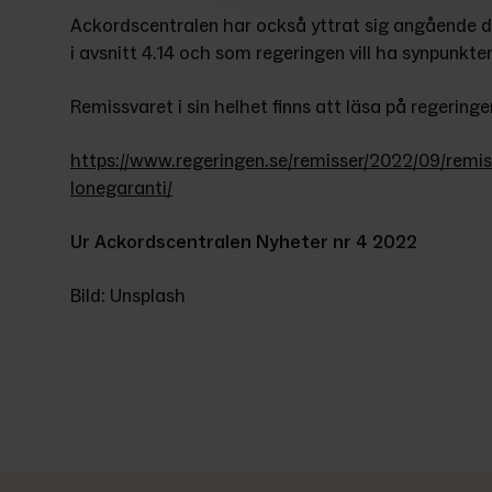
Ackordscentralen har också yttrat sig angående de
i avsnitt 4.14 och som regeringen vill ha synpunkter
Remissvaret i sin helhet finns att läsa på regering
https://www.regeringen.se/remisser/2022/09/remi
lonegaranti/
Ur Ackordscentralen Nyheter nr 4 2022
Bild: Unsplash