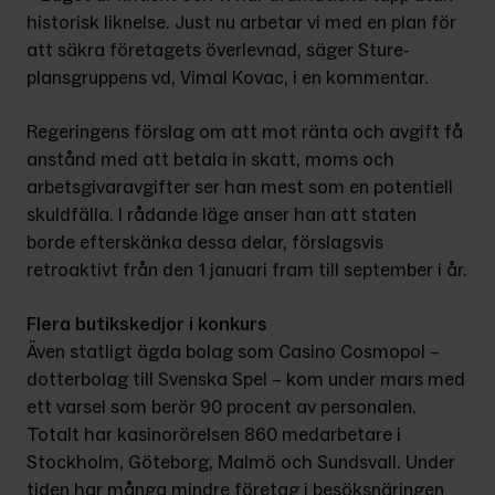
historisk liknelse. Just nu arbetar vi med en plan för 
att säkra företagets överlevnad, säger Sture­
plansgruppens vd, Vimal Kovac, i en kommentar.
Regeringens förslag om att mot ränta och avgift få 
anstånd med att betala in skatt, moms och 
arbetsgivar­avgifter ser han mest som en potentiell 
skuldfälla. I rådande läge anser han att staten 
borde efterskänka dessa delar, förslagsvis 
retroaktivt från den 1 januari fram till september i år.
Flera butikskedjor i konkurs
Även statligt ägda bolag som Casino Cosmopol – 
dotterbolag till Svenska Spel – kom under mars med 
ett varsel som berör 90 procent av personalen. 
Totalt har kasinorörelsen 860 medar­betare i 
Stockholm, Göteborg, Malmö och Sundsvall. Under 
tiden har många mindre företag i besöksnäringen 