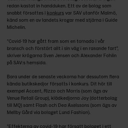
redan kastat in handduken. Ett av de bolag som 
snabbt försattes i 
konkurs
 var SAV utanför Malmö, 
känd som en av landets krogar med stjärna i Guide 
Michelin.
”Covid-19 har gått fram som en tor­nado i vår 
bransch och förstört allt i sin väg i en rasande fart”, 
skriver krögarna Sven Jensen och Alexander Fohlin 
på SAV:s hemsida.
Bara under de senaste veckorna har dessutom flera 
kända butikskedjor försatts i konkurs. Dit hör till 
exempel Accent, Rizzo och Morris (som ägs av 
Venue Retail Group), klädkedjorna Joy (dotterbolag 
till MQ) samt Flash och Dea Axelssons (som ägs av 
Mellby Gård via bolaget Lund Fashion).
”Effekterna av covid-19 har försatt bolaget i ett 