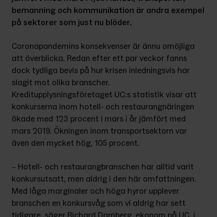
bemanning och kommunikation är andra exempel 
på sektorer som just nu blöder.
Coronapandemins konsekvenser är ännu omöjliga 
att överblicka. Redan efter ett par veckor fanns 
dock tyd­liga bevis på hur krisen inlednings­vis har 
slagit mot olika branscher. 
Kreditupplysningsföretaget UC:s statistik visar att 
konkurserna inom hotell- och restaurangnäringen 
ökade med 123 procent i mars i år jämfört med 
mars 2019. Ökningen inom trans­portsektorn var 
även den mycket hög, 105 procent.
– Hotell- och restaurangbranschen har alltid varit 
konkursutsatt, men aldrig i den här omfattningen. 
Med låga marginaler och höga hyror upp­lever 
branschen en konkursvåg som vi aldrig har sett 
tidigare, säger Richard Damberg, ekonom på UC, i 