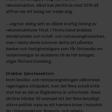
rekonstruktion, vilket kan jämföras med 2019 då 
siffran var ett bolag var tredje dag.
– Jag har aldrig sett en sådan kraftig ökning av 
rekonstruktioner förut. I första hand drabbas 
detaljhandeln och hotell- och restaurangbranschen, 
men i nästa skede kommer detta att påverka 
banker och fastighetsägare som får förhandla om 
nedskrivningar av skulderna till de här bolagen, 
säger Richard Damberg.
Drabbar tjänstesektorn
Inom besöks- och restaurangnäring­en välkomnas 
regeringens stödpaket, men det finns också kritik 
mot hur en del av åtgärderna är utformade. Vis­sa 
aktörer hävdar till exempel att det finns betydligt 
större politisk vana av att hantera kriser i industrin 
än i tjänstesektorn. Bransch- och arbets­