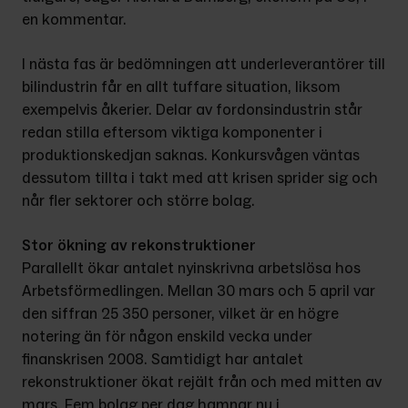
en kom­mentar.
I nästa fas är bedömningen att underleverantörer till 
bilindustrin får en allt tuffare situation, liksom 
exempelvis åkerier. Delar av fordons­industrin står 
redan stilla eftersom viktiga komponenter i 
produktions­kedjan saknas. Konkursvågen väntas 
dessutom tillta i takt med att krisen sprider sig och 
når fler sektorer och större bolag.
Stor ökning av rekonstruktioner
Parallellt ökar antalet nyinskrivna arbetslösa hos 
Arbetsförmedlingen. Mellan 30 mars och 5 april var 
den siffran 25 350 personer, vilket är en högre 
notering än för någon enskild vecka under 
finanskrisen 2008. Sam­tidigt har antalet 
rekonstruktioner ökat rejält från och med mitten av 
mars. Fem bolag per dag hamnar nu i 