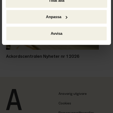
Tillåt alla
Anpassa
Avvisa
Ackordscentralen Nyheter nr 1 2026
Ansvarig utgivare
Cookies
Personuppgiftsspolicy