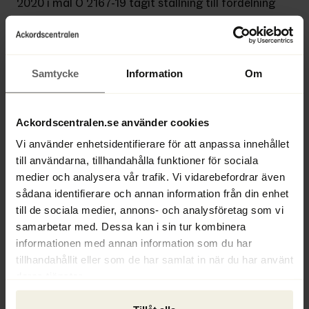
2020 i mål Ö 2167-19 tagit ställning till fördelning 
i utdelningsförslag i 
konkurs
 mellan 
Skatteverkets oprioriterade fordran på grund av 
utbetald lönegaranti till arbetstagare och dennes 
återstående oprioriterade fordran som inte har 
Samtycke
Information
Om
blivit ersatt av lönegaranti. HD fastslog att 
Skatteverket har företräde i de fall utdelningen 
Ackordscentralen.se använder cookies
inte täcker den utbetalade lönegarantin. Först 
om Skatteverket får full utdelning för den 
Vi använder enhetsidentifierare för att anpassa innehållet
utbetalade 
lönegarantin
 får arbetstagaren 
till användarna, tillhandahålla funktioner för sociala
utdelning för den återstående oprioriterade 
medier och analysera vår trafik. Vi vidarebefordrar även
lönefordringen.
sådana identifierare och annan information från din enhet
till de sociala medier, annons- och analysföretag som vi
Text: Hans Ödén
samarbetar med. Dessa kan i sin tur kombinera
informationen med annan information som du har
Ur Ackordscentralen Nyheter nr 3 2020
tillhandahållit eller som de har samlat in när du har använt
deras tjänster.