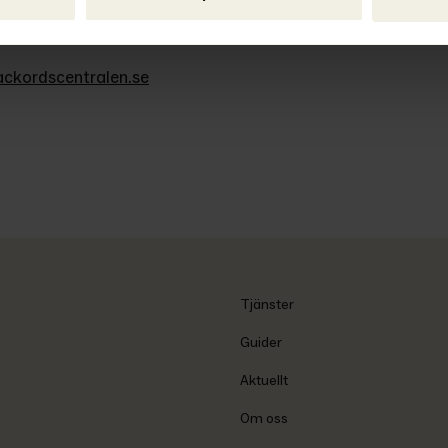
ckordscentralen.se
Tjänster
Guider
Aktuellt
Om oss