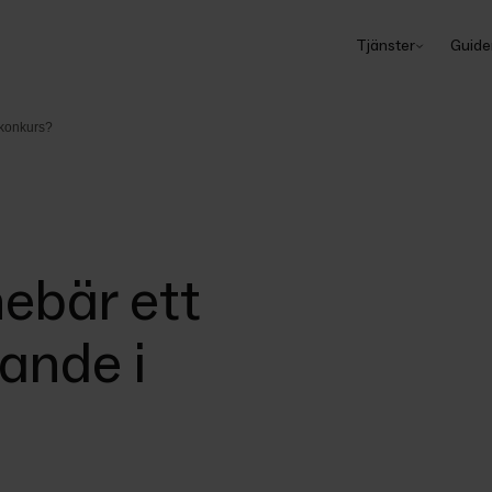
Tjänster
Guide
 konkurs?
nebär ett
ande i