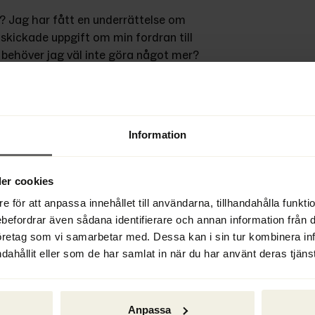
? Jag har fått en underrättelse om 
 skickade uppgift om min fordran till 
 behöver jag väl inte göra något mer?
de borgenärer kommer kunna få 
en ska besluta om att ett 
Information
sekvensen av ett sådant beslut är 
lning i konkursen måste bevaka sin 
ppgift om den till tingsrätten. Detta 
er cookies
ll, redan har underrättat förvaltaren 
e för att anpassa innehållet till användarna, tillhandahålla funkt
ta upp en borgenär i 
ebefordrar även sådana identifierare och annan information från di
 fordran vid tingsrätten. Om en 
öretag som vi samarbetar med. Dessa kan i sin tur kombinera i
ill tingsrätten, är dock möjligheten 
dahållit eller som de har samlat in när du har använt deras tjänst
 kan nämligen ända fram till dess 
n mindre avgift göra en 
Anpassa