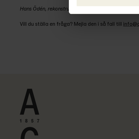
Hans Ödén, rekonstruktör och konkursförvaltare
Vill du ställa en fråga? Mejla den i så fall till 
info@a