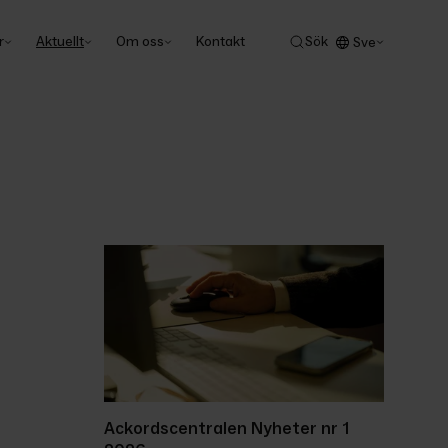
r
Aktuellt
Om oss
Kontakt
Sök
Sve
Ackordscentralen Nyheter nr 1