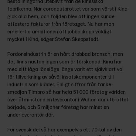
beställningarna uteblivit från de kine­siska 
fabrikerna. När coronautbrottet var som värst i Kina 
gick alla hem, och följden blev att ingen kunde 
attestera fakturor från företaget. Nu har man 
emellertid ambitionen att jobba ikapp väldigt 
mycket i Kina, säger Stefan Skeppstedt.
Fordonsindustrin är en hårt drabbad bransch, men 
det finns nästan ingen som är förskonad. Kina har 
med sitt låga löneläge länge varit ett självklart val 
för tillverkning av såväl insatskomponenter till 
industrin som kläder. Enligt siffror från tanke­
smedjan Timbro så har hela 51 000 företag världen 
över åtminstone en leverantör i Wuhan där utbrottet 
började, och 5 miljoner företag har minst en 
underleverantör där.
För svensk del så har exempelvis ett 70-tal av den 