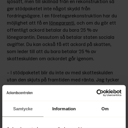
sjösatt, men till skillnad från en rekonstruktion så 
ger stödpaketet inte något skydd från 
fordringsägare. I en företags­rekonstruktion har du 
möjlighet att få en 
lönegaranti
, och om du gör ett 
offentligt ackord betalar du bara 25 % av 
lönegarantin. Dessutom så betalar staten sociala 
avgifter. Du kan också få ett ackord på skatten, 
som leder till att du bara betalar 25 % av 
skatteskul­den om ackordet går igenom.
– I stödpaketet blir du inte av med skatteskulden 
utan den skjuts på framtiden med ränta. Jag tycker 
att företagsrekonstruktion är ett bra medel att 
skaffa sig ett skydd från fordringsägare, och att få 
möjlighet att strukturera om verksamheten utifrån 
det nya marknadsläget. Det hade varit ett utmärkt 
Samtycke
Information
Om
tillfälle nu att lätta på reglerna kring lönegaranti, 
och kanske förlänga den tid under vilken lönegaranti 