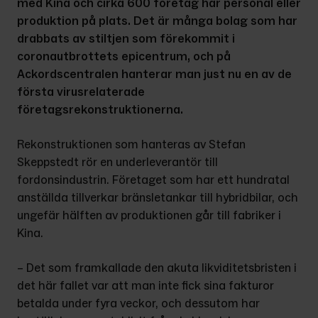
med Kina och cirka 600 företag har personal eller 
produktion på plats. Det är många bolag som har 
drabbats av stiltjen som förekommit i 
coronautbrottets epicentrum, och på 
Ackordscentralen hanterar man just nu en av de 
första virusrelaterade 
företagsrekonstruktionerna.
Rekonstruktionen som hanteras av Stefan 
Skeppstedt rör en underleve­rantör till 
fordonsindustrin. Företaget som har ett hundratal 
anställda till­verkar bränsletankar till hybridbilar, och 
ungefär hälften av produktionen går till fabriker i 
Kina.
– Det som framkallade den akuta likviditetsbristen i 
det här fallet var att man inte fick sina fakturor 
betalda under fyra veckor, och dessutom har 