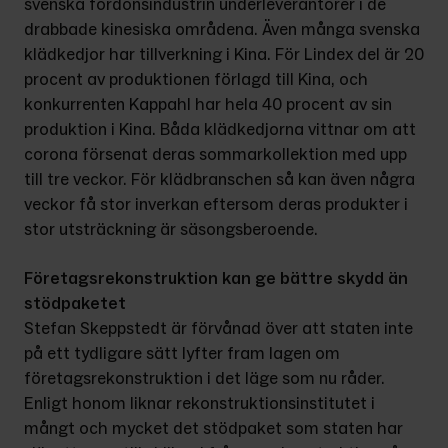
svenska fordons­industrin underleverantörer i de 
drabbade kinesiska områdena. Även många svenska 
klädkedjor har till­verkning i Kina. För Lindex del är 20 
procent av produktionen förlagd till Kina, och 
konkurrenten Kappahl har hela 40 procent av sin 
produktion i Kina. Båda klädkedjorna vittnar om att 
corona försenat deras sommar­kollektion med upp 
till tre veckor. För klädbranschen så kan även några 
veckor få stor inverkan eftersom deras produkter i 
stor utsträckning är säsongsberoende.
Företagsrekonstruktion kan ge bättre skydd än 
stödpaketet
Stefan Skeppstedt är förvånad över att staten inte 
på ett tydligare sätt lyfter fram lagen om 
företagsrekon­struktion i det läge som nu råder. 
Enligt honom liknar rekonstruktions­institutet i 
mångt och mycket det stödpaket som staten har 