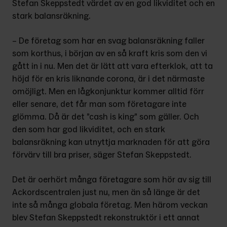
Stefan Skeppstedt vär­det av en god likviditet och en 
stark balansräkning.
– De företag som har en svag balans­räkning faller 
som korthus, i början av en så kraft kris som den vi 
gått in i nu. Men det är lätt att vara efterklok, att ta 
höjd för en kris liknande corona, är i det närmaste 
omöjligt. Men en låg­konjunktur kommer alltid förr 
eller senare, det får man som företagare inte 
glömma. Då är det ”cash is king” som gäller. Och 
den som har god lik­viditet, och en stark 
balansräkning kan utnyttja marknaden för att göra 
förvärv till bra priser, säger Stefan Skeppstedt.
Det är oerhört många företagare som hör av sig till 
Ackordscentralen just nu, men än så länge är det 
inte så många globala företag. Men härom veckan 
blev Stefan Skeppstedt rekon­struktör i ett annat 