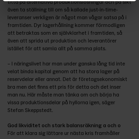
titta på alternativa produktionslösningar och på sikt 
även ta ställning till om så kallade just-in-time-
leveranser verkligen är något man vågar satsa på i 
framtiden. Dyr lagerhållning kommer förmodligen 
att betraktas som en självklarhet i framtiden, så 
även att sprida ut pro­duktion och leverantörer 
istället för att samla allt på samma plats.
– I näringslivet har man under ganska lång tid inte 
velat binda kapital genom att ha stora lager på 
reserv­delar eller annat. Det är företagseko­nomiskt 
bra men det finns ett pris för detta och det inser 
man nu. Här måste man tänka om och börja ha 
vissa pro­duktionsdelar på hyllorna igen, säger 
Stefan Skeppstedt.
God likviditet och stark balansräkning a och o
För att klara sig lättare ur nästa kris framhåller 