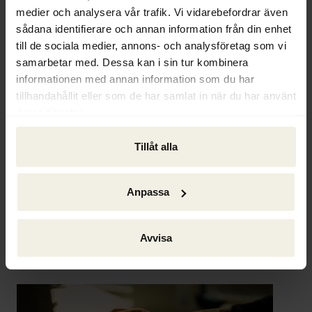
(TSM).
medier och analysera vår trafik. Vi vidarebefordrar även
sådana identifierare och annan information från din enhet
Till skillnad från tidigare innebär detta att 
till de sociala medier, annons- och analysföretag som vi
kostnaden för arkiveringen av materialet drabbar 
samarbetar med. Dessa kan i sin tur kombinera
konkursboet och indirekt därmed borgenärerna i 
informationen med annan information som du har
konkursen. Förändringarna i konkurslagen är långt 
tillhandahållit eller som de har samlat in när du har använt
mindre än det ursprungliga förslaget i Ds 2019:31, 
deras tjänster.
enligt vilket TSM i princip skulle överta 
tingsrätternas arbete och bland annat besluta om 
Tillåt alla
förvaltarens arvode och fastställa 
utdelningsförslag.
Anpassa
Ur Ackordscentralen Nyheter nr 2 2021
Avvisa
Text: Hans Ödén