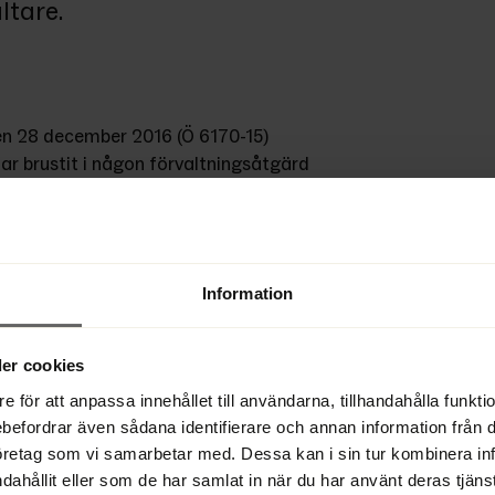
ltare.
den 28 december 2016 (Ö 6170-15) 
ar brustit i någon förvaltningsåtgärd 
rvodet som är hänförlig till just 
t förvaltaren hade anlitat ett 
Information
tnad utan att dessförinnan ha hört 
den höga kostnaden, skulle föranleda 
Revisorn hade fått uppdrag från 
er cookies
g till ledning för upprättandet av 
e för att anpassa innehållet till användarna, tillhandahålla funkt
sredogörelse endast yrkat ett arvode 
ebefordrar även sådana identifierare och annan information från di
sitt beslut nedsatt förvaltarens 
öretag som vi samarbetar med. Dessa kan i sin tur kombinera i
Sverige hade bifallit TSM:s yrkande. 
dahållit eller som de har samlat in när du har använt deras tjänst
nkt och fastslår att någon generell 