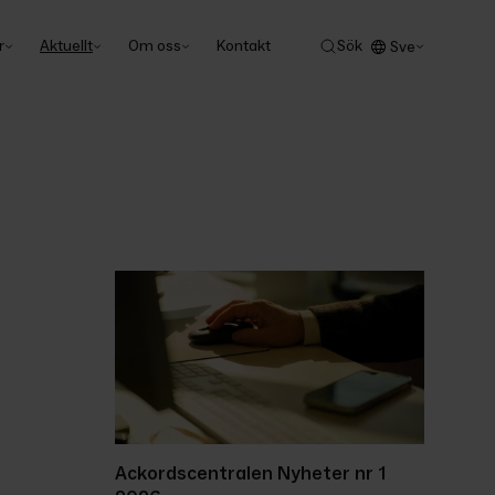
r
Aktuellt
Om oss
Kontakt
Sök
Sve
Ackordscentralen Nyheter nr 1