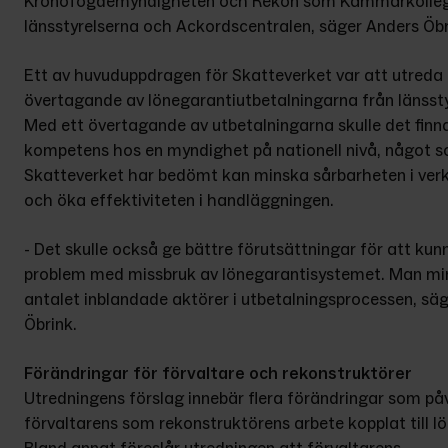
Kronofogdemyndigheten och Rekon som Kammarkollegie
länsstyrelserna och Ackordscentralen, säger Anders Öbr
Ett av huvuduppdragen för Skatteverket var att utreda e
övertagande av lönegarantiutbetalningarna från länsstyr
Med ett övertagande av utbetalningarna skulle det finn
kompetens hos en myndighet på nationell nivå, något s
Skatteverket har bedömt kan minska sårbarheten i ver
och öka effektiviteten i handläggningen.
- Det skulle också ge bättre förutsättningar för att kun
problem med missbruk av lönegarantisystemet. Man min
antalet inblandade aktörer i utbetalningsprocessen, säg
Öbrink.
Förändringar för förvaltare och rekonstruktörer
Utredningens förslag innebär flera förändringar som påv
förvaltarens som rekonstruktörens arbete kopplat till lö