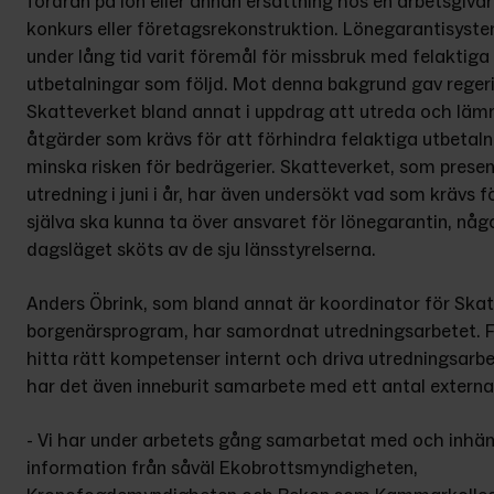
fordran på lön eller annan ersättning hos en arbetsgivare
konkurs eller företagsrekonstruktion. Lönegarantisyste
under lång tid varit föremål för missbruk med felaktiga 
utbetalningar som följd. Mot denna bakgrund gav regeri
Skatteverket bland annat i uppdrag att utreda och lämn
åtgärder som krävs för att förhindra felaktiga utbetaln
minska risken för bedrägerier. Skatteverket, som presen
utredning i juni i år, har även undersökt vad som krävs fö
själva ska kunna ta över ansvaret för lönegarantin, någo
dagsläget sköts av de sju länsstyrelserna.
Anders Öbrink, som bland annat är koordinator för Skat
borgenärsprogram, har samordnat utredningsarbetet. F
hitta rätt kompetenser internt och driva utredningsarbe
har det även inneburit samarbete med ett antal externa
- Vi har under arbetets gång samarbetat med och inhäm
information från såväl Ekobrottsmyndigheten, 