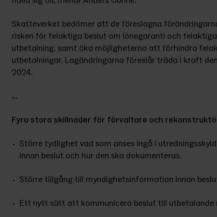
hålla sig till, menar Anders Öbrink.
Skatteverket bedömer att de föreslagna förändringarna
risken för felaktiga beslut om lönegaranti och felaktiga
utbetalning, samt öka möjligheterna att förhindra felak
utbetalningar. Lagändringarna föreslår träda i kraft den 
2024.
...
Fyra stora skillnader för förvaltare och rekonstruktö
Större tydlighet vad som anses ingå i utredningsskyld
innan beslut och hur den ska dokumenteras.
Större tillgång till myndighetsinformation innan besl
Ett nytt sätt att kommunicera beslut till utbetalande