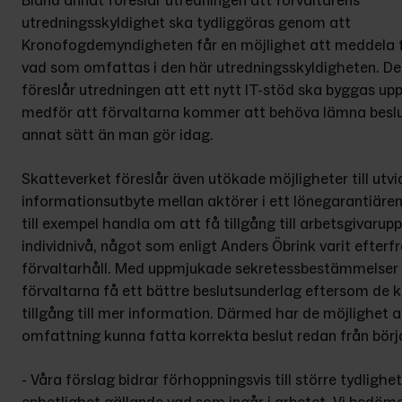
Bland annat föreslår utredningen att förvaltarens 
utredningsskyldighet ska tydliggöras genom att 
Kronofogdemyndigheten får en möjlighet att meddela fö
vad som omfattas i den här utredningsskyldigheten. De
föreslår utredningen att ett nytt IT-stöd ska byggas upp.
medför att förvaltarna kommer att behöva lämna beslut
annat sätt än man gör idag.
Skatteverket föreslår även utökade möjligheter till utvi
informationsutbyte mellan aktörer i ett lönegarantiären
till exempel handla om att få tillgång till arbetsgivarupp
individnivå, något som enligt Anders Öbrink varit efterfr
förvaltarhåll. Med uppmjukade sekretessbestämmelser 
förvaltarna få ett bättre beslutsunderlag eftersom de k
tillgång till mer information. Därmed har de möjlighet att
omfattning kunna fatta korrekta beslut redan från börj
- Våra förslag bidrar förhoppningsvis till större tydlighet