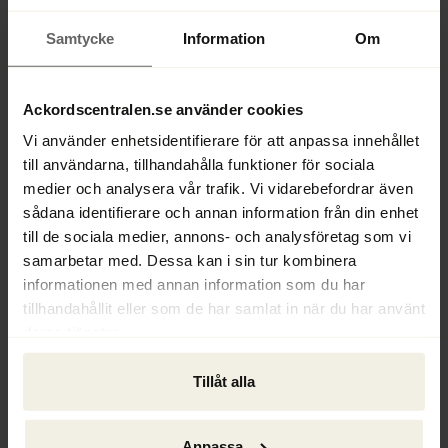
Hoppas på ökad kommunikation mellan borgenär 
Samtycke
Information
Om
och förvaltare
Förhoppningen med boken är att den ska säljas och 
att folk ska läsa den, framför allt de som inte har 
Ackordscentralen.se använder cookies
någon aning och vad en konkurs är för något. Hans 
Vi använder enhetsidentifierare för att anpassa innehållet
hoppas även att borgenärer ska få upp ögonen för 
till användarna, tillhandahålla funktioner för sociala
att de kan göra mer än att bara anmäla vilken 
medier och analysera vår trafik. Vi vidarebefordrar även
fordran man har.
sådana identifierare och annan information från din enhet
till de sociala medier, annons- och analysföretag som vi
– Jag upplever ofta att borgenärer är ganska 
samarbetar med. Dessa kan i sin tur kombinera
oengagerade och att de inte ställer så höga krav på 
informationen med annan information som du har
förvaltaren som de skulle kunna göra. Så kanske 
tillhandahållit eller som de har samlat in när du har använt
kan borgenärer med hjälp av boken för upp ögonen 
deras tjänster.
för att de kan arbeta på ett lite annorlunda sätt, 
menar Hans.
Tillåt alla
– Utgången blir bättre med ett större samarbete. 
Man jobbar ju för hela borgenärskollektivet och för 
Anpassa