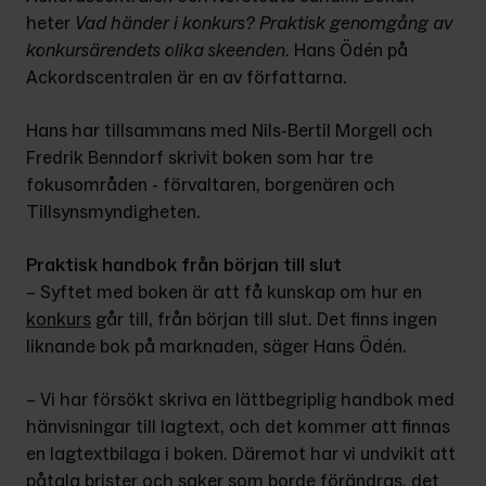
heter 
Vad händer i konkurs? Praktisk genomgång av 
konkursärendets olika skeenden
. Hans Ödén på 
Ackordscen­tralen är en av författarna.
Hans har tillsammans med Nils-Bertil Morgell och 
Fredrik Benndorf skrivit boken som har tre 
fokusområden - förvaltaren, borgenären och 
Tillsyns­myndigheten.
Praktisk handbok från början till slut
– Syftet med boken är att få kunskap om hur en 
konkurs
 går till, från början till slut. Det finns ingen 
liknande bok på marknaden, säger Hans Ödén.
– Vi har försökt skriva en lättbe­griplig handbok med 
hänvisningar till lagtext, och det kommer att finnas 
en lagtextbilaga i boken. Däremot har vi undvikit att 
påtala brister och saker som borde förändras, det 