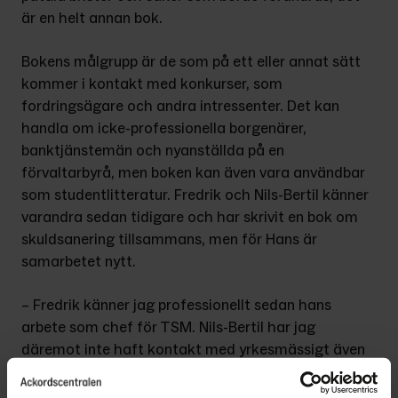
är en helt annan bok.
Bokens målgrupp är de som på ett eller annat sätt 
kommer i kontakt med konkurser, som 
fordringsägare och andra intressenter. Det kan 
handla om icke-professionella borgenärer, 
banktjänstemän och nyanställda på en 
förvaltarbyrå, men boken kan även vara användbar 
som studentlitte­ratur. Fredrik och Nils-Bertil känner 
var­andra sedan tidigare och har skrivit en bok om 
skuldsanering tillsammans, men för Hans är 
samarbetet nytt.
– Fredrik känner jag professionellt sedan hans 
arbete som chef för TSM. Nils-Bertil har jag 
däremot inte haft kontakt med yrkesmässigt även 
om jag vetat vem han är, säger Hans.