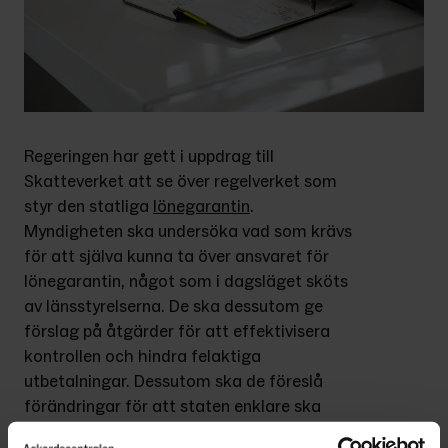
Regeringen har gett i uppdrag till 
Skatteverket att se över regelverket som 
styr den statliga 
lönegarantin
. 
Myndigheten ska undersöka vad som krävs 
för att själva kunna ta över ansvaret för 
lönegarantin, något som i dagsläget sköts 
av länsstyrelserna. De ska dessutom ge 
förslag på åtgärder för att effektivisera 
kontrollen och hindra felaktiga 
utbetalningar. Dessutom ska de föreslå 
förändringar för att staten enklare ska 
kunna stoppa och kräva tillbaka felaktigt 