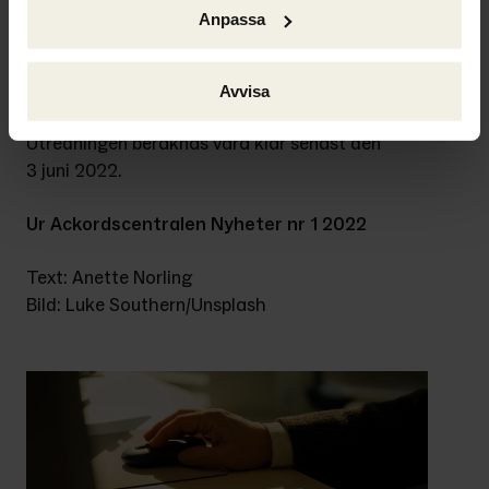
bidra till felaktiga utbetalningar. Ett 
Anpassa
uppdrag ges till Skatteverket att utreda 
och återkomma med förslag på åtgärder. 
Inte en krona ska gå till kriminella.”
Avvisa
Utredningen beräknas vara klar senast den 
3 juni 2022.
Ur Ackordscentralen Nyheter nr 1 2022
Text: Anette Norling
Bild: Luke Southern/Unsplash