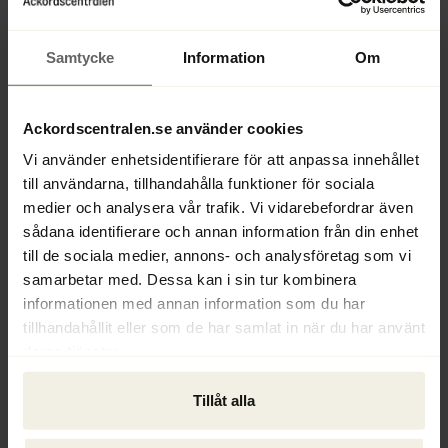
utbetald lönegaranti.
Den statliga lönegarantin är en ersättning 
Samtycke
Information
Om
som anställda kan få när ett företag 
försätts i konkurs eller genomgår en 
Ackordscentralen.se använder cookies
rekonstruktion och inte kan betala ut den 
lön som företaget är skylig den anställde. 
Vi använder enhetsidentifierare för att anpassa innehållet
Uppskattningsvis rör det sig om hundratals 
till användarna, tillhandahålla funktioner för sociala
miljoner kronor som betalas ut felaktigt 
medier och analysera vår trafik. Vi vidarebefordrar även
varje år genom lönegarantisystemet.
sådana identifierare och annan information från din enhet
till de sociala medier, annons- och analysföretag som vi
I ett uttalande på Regeringens webbsida 
samarbetar med. Dessa kan i sin tur kombinera
informationen med annan information som du har
säger arbetsmarknadsminister Eva 
tillhandahållit eller som de har samlat in när du har använt
Nordmark:
deras tjänster.
”Vi ser att lönegarantin är ett stöd 
Tillåt alla
kriminella riktar in sig på. Därför är det 
viktigt att täppa igen alla luckor som kan 