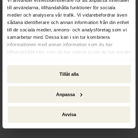
konkursförvaltande verksamhet är att 
till användarna, tillhandahålla funktioner för sociala
det är mer förekommande med brottslig 
medier och analysera vår trafik. Vi vidarebefordrar även
verksamhet i bolag som saknar revisor än 
sådana identifierare och annan information från din enhet
i de bolag som har en sådan. Av detta 
till de sociala medier, annons- och analysföretag som vi
skäl förordar Ackordscentralen att 
samarbetar med. Dessa kan i sin tur kombinera
revisionsplikten återinförs för alla 
informationen med annan information som du har
aktiebolag.
tillhandahållit eller som de har samlat in när du har använt
deras tjänster.
Ackordscentralens remissvar berör även 
de delar av utredningen som handlar om 
Tillåt alla
Tidsfrister för ingivning av 
årsredovisningar till Bolagsverket, 
Anpassa
Bolagsverkets kontrollerande roll, 
Bolagskapning, Stiftelser samt 
Tvångslikvidation
 av aktiebolag.
Avvisa
Läs remissvaret i sin helhet här
.