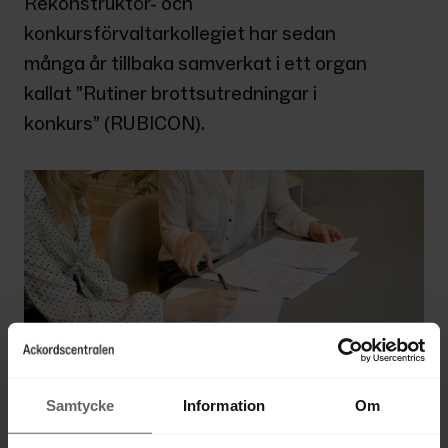
Rekonstruktör- och 
konkursförvaltarkollegiet har sedan 
många år tillbaka samverkat i ett organ 
kallat ”Rutiner brottsutredningar i 
konkurs” (RUBICON).
Samtycke
Information
Om