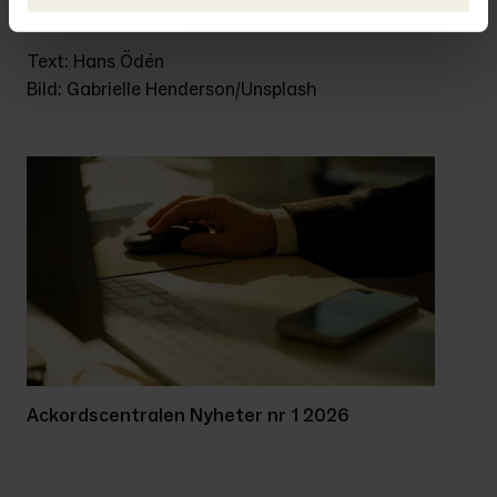
Ur Ackordscentralen Nyheter nr 1 2022
Text: Hans Ödén
Bild: Gabrielle Henderson/Unsplash
Ackordscentralen Nyheter nr 1 2026