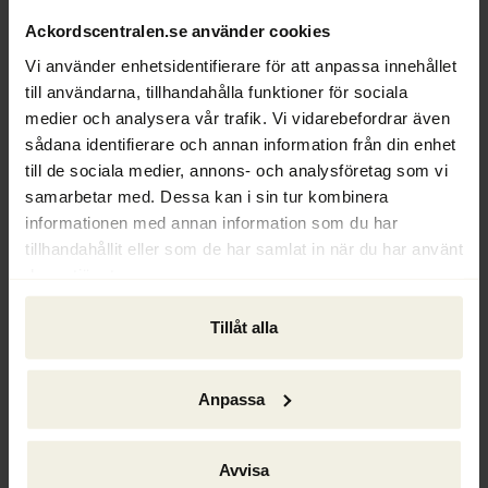
Ackordscentralen.se använder cookies
Under december 2021 bildade RUBICON en 
styrgrupp bestående av en representant från 
Vi använder enhetsidentifierare för att anpassa innehållet
varje samverkanspart. Styrgruppen 
till användarna, tillhandahålla funktioner för sociala
beslutade att genomföra följande tre 
medier och analysera vår trafik. Vi vidarebefordrar även
samverkansaktiviteter under 2022:
sådana identifierare och annan information från din enhet
till de sociala medier, annons- och analysföretag som vi
samarbetar med. Dessa kan i sin tur kombinera
Förfarandet för avregistrering av 
informationen med annan information som du har
styrelseledamöter i aktiebolag.
tillhandahållit eller som de har samlat in när du har använt
deras tjänster.
Handledning för konkursförvaltare och 
rekonstruktörer vid beslut om 
lönegaranti
.
Tillåt alla
Inventering av initiativ för ett ökat 
informationsutbyte mellan myndigheter 
Anpassa
och andra aktörer med 
myndighetsliknande uppgifter.
Avvisa