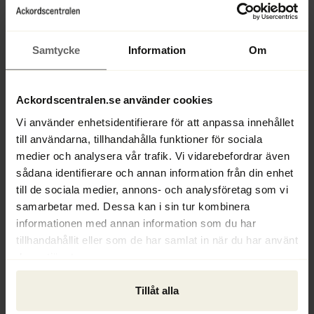
Konsekvenser för förvaltare och 
rekonstruktörer
Samtycke
Information
Om
För konkursförvaltare och rekonstruktörer 
innebär förslagen i propositionen ett nytt 
arbetsmoment som kan leda till ökad 
Ackordscentralen.se använder cookies
arbetsbörda.
Vi använder enhetsidentifierare för att anpassa innehållet
till användarna, tillhandahålla funktioner för sociala
– Faller en av våra kontroller ut ska vi 
medier och analysera vår trafik. Vi vidarebefordrar även
skicka resultatet av kontrollen till 
sådana identifierare och annan information från din enhet
förvaltaren eller rekonstruktören som i sin 
till de sociala medier, annons- och analysföretag som vi
tur ska återkoppla till Skatteverket. Detta 
samarbetar med. Dessa kan i sin tur kombinera
är en ny arbetsuppgift för dem, påpekar 
informationen med annan information som du har
Helena Jangel Stridh.
tillhandahållit eller som de har samlat in när du har använt
deras tjänster.
Samtidigt bekräftar Skatteverket att de 
har täta kontakter med såväl 
Tillåt alla
branschorganisationer som enskilda 