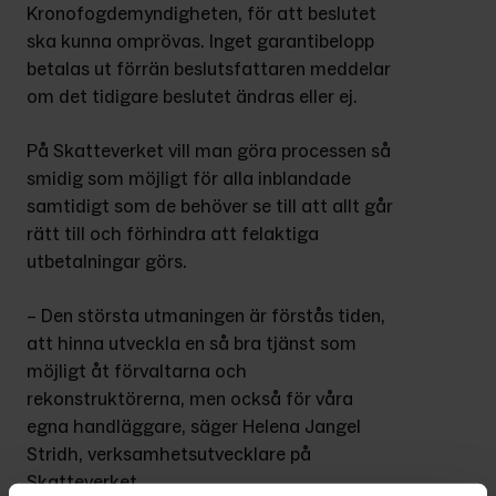
Kronofogdemyndigheten, för att beslutet 
ska kunna omprövas. Inget garantibelopp 
betalas ut förrän beslutsfattaren meddelar 
om det tidigare beslutet ändras eller ej.
På Skatteverket vill man göra processen så 
smidig som möjligt för alla inblandade 
samtidigt som de behöver se till att allt går 
rätt till och förhindra att felaktiga 
utbetalningar görs.
– Den största utmaningen är förstås tiden, 
att hinna utveckla en så bra tjänst som 
möjligt åt förvaltarna och 
rekonstruktörerna, men också för våra 
egna handläggare, säger Helena Jangel 
Stridh, verksamhetsutvecklare på 
Skatteverket.