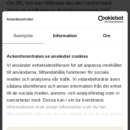
Om SFL inte kan tillämpas ska det i andra hand 
göras en avräkning av skattekontoöverskottet 
enligt avräkningslagen, AvrL. Om det även efter 
detta finns ett överskott på skattekontot kan det bli 
aktuellt med kvittning. Situationer då både 
Samtycke
Information
Om
avräkning och kvittning kan aktualiseras är till 
exempel vid skuldsanering, konkurs eller 
företagsrekonstruktion.
Ackordscentralen.se använder cookies
Vi använder enhetsidentifierare för att anpassa innehållet
Kan du ge ett exempel?
till användarna, tillhandahålla funktioner för sociala
- Ja, låt säga att vi har ett rekonstruktionsbolag 
medier och analysera vår trafik. Vi vidarebefordrar även
som i sin ryggsäck har gamla skatteskulder till 
sådana identifierare och annan information från din enhet
staten. Om det då visar sig att bolaget får tillbaka 
till de sociala medier, annons- och analysföretag som vi
kanske 100 000 kronor i form av moms som dyker 
samarbetar med. Dessa kan i sin tur kombinera
upp som en tillgång på skattekontot kanske bolaget 
informationen med annan information som du har
och rekonstruktören tänker att ”vad bra, nu 
tillhandahållit eller som de har samlat in när du har använt
underlättas rekonstruktionen”. Men med största 
deras tjänster.
sannolikhet kommer pengarna i stället att gå till 