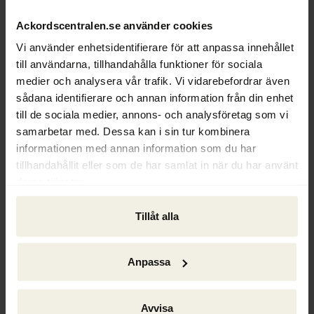
jämfört med 10 % när rekonstruktören är 
Ackordscentralen.se använder cookies
förvaltare.
Vi använder enhetsidentifierare för att anpassa innehållet
till användarna, tillhandahålla funktioner för sociala
- I ca 5–10 % är det nog naturligt då det kan 
medier och analysera vår trafik. Vi vidarebefordrar även
vara fråga om till exempel moderbolag i en 
sådana identifierare och annan information från din enhet
koncern utan anställda, men resultatet är 
till de sociala medier, annons- och analysföretag som vi
givetvis bekymmersamt. Sedan i våras 
samarbetar med. Dessa kan i sin tur kombinera
arbetar vi aktivt med denna grupp. Vi skickar 
informationen med annan information som du har
förfrågan till rekonstruktörerna mycket 
tillhandahållit eller som de har samlat in när du har använt
tidigt i rekonstruktionerna med uppmaning 
deras tjänster.
att skicka in besluten, säger Rebecca Jidah.
Tillåt alla
Högre krav på rekonstruktörerna
Rebecca Jidah tycker att kraven på 
rekonstruktörer borde vara högre än idag 
Anpassa
och likna de som ställs på konkursförvaltare.
Avvisa
- Jag vill inte dra det så långt som att enbart 