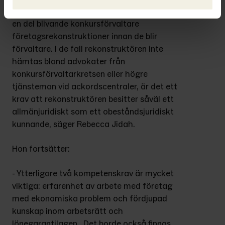
förvaltare förordas, till exempel så åtar sig 
en del blivande konkursförvaltare 
företagsrekonstruktioner innan de blir 
förvaltare. I de fall rekonstruktören inte 
hämtas bland advokater från 
konkursförvaltarkretsen eller högre 
tjänsteman vid ackordscentraler, är det ett 
krav att rekonstruktören besitter såväl ett 
allmänjuridiskt som ett obeståndsjuridiskt 
kunnande, säger Rebecca Jidah.
Hon fortsätter:
- Ytterligare två kompetenskrav är mycket 
viktiga: erfarenhet av arbete med företag 
med ekonomiska problem och fördjupad 
kunskap inom arbetsrätt och 
lönegarantilagen.  Det borde också finnas 