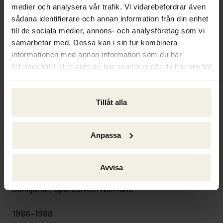
medier och analysera vår trafik. Vi vidarebefordrar även
anders.bergman@ackordscentralen.se
sådana identifierare och annan information från din enhet
till de sociala medier, annons- och analysföretag som vi
Bakgrund
samarbetar med. Dessa kan i sin tur kombinera
1994–
informationen med annan information som du har
Grundare/vd/jurist, Ackordscentralen Norrland
tillhandahållit eller som de har samlat in när du har använt
deras tjänster.
1992–1994
Tillåt alla
Biträdande jurist/advokat, Advokatfirma Kaiding, 
Ljungdahl & Marcusson
Anpassa
1991–1992
Chefsjurist, Västerbottens Föreningsbank
Avvisa
1989–1990
Bankjurist, Sparbanken Norrland
1986–1988