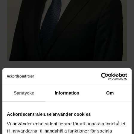
Anders Bergman
Samtycke
Information
Om
Vd (Ackordscentralen Norrland), jurist, 
konkursförvaltare, rekonstruktör, likvidator
Ackordscentralen.se använder cookies
Vi använder enhetsidentifierare för att anpassa innehållet
Direkt 
+46 70 557 16 24
till användarna, tillhandahålla funktioner för sociala
Växel 
+46 90 70 62 00