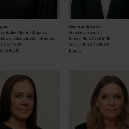
rgman
Andreas Byström
entralen Norrland), jurist, 
Jurist (jur. kand.)
altare, rekonstruktör, likvidator
Direkt 
+46 70 359 51 15
70 557 16 24
Växel 
+46 90 70 62 00
0 70 62 00
E-post