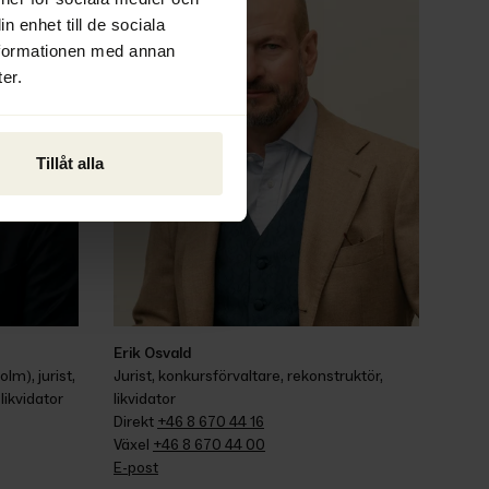
n enhet till de sociala
nformationen med annan
er.
Tillåt alla
Erik Osvald
m), jurist, 
Jurist, konkursförvaltare, rekonstruktör, 
likvidator
likvidator
Direkt 
+46 8 670 44 16
Växel 
+46 8 670 44 00
E-post