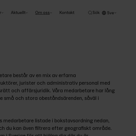
r
Aktuellt
Om oss
Kontakt
Sök
Sve
are består av en mix av erfarna 
uktörer, jurister och administrativ personal med 
tt och affärsjuridik. Våra medarbetare har lång 
e små och stora obeståndsärenden, såväl i 
 
s medarbetare listade i bokstavsordning nedan, 
h du kan även filtrera efter geografiskt område. 
m i Sverige för att hjälpa dig där du är.