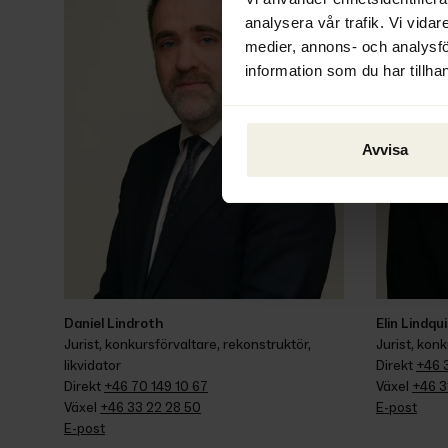
analysera vår trafik. Vi vidar
medier, annons- och analysf
information som du har tillhan
Avvisa
Daniel Lindroth
Elin Lindqu
Jurist, konkursförvaltare, rekonstruktör, 
Jurist, konk
likvidator
Direkt 
+46 3
Direkt 
+46 70 149 10 67
Växel 
+46 3
Växel 
+46 33 22 28 50
E-post
E-post