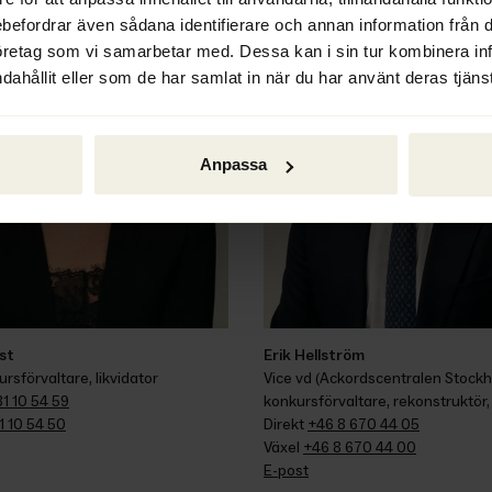
ebefordrar även sådana identifierare och annan information från di
öretag som vi samarbetar med. Dessa kan i sin tur kombinera i
dahållit eller som de har samlat in när du har använt deras tjänst
Anpassa
ist
Erik Hellström
ursförvaltare, likvidator
Vice vd (Ackordscentralen Stockhol
1 10 54 59
konkursförvaltare, rekonstruktör, 
1 10 54 50
Direkt 
+46 8 670 44 05
Växel 
+46 8 670 44 00
E-post