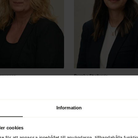
gnusson
Branka Stojkovic
nom, Assistent 
Jurist, konkursförvaltare, rekonstr
33 22 28 51
likvidator
3 22 28 50
Direkt 
+46 33 22 28 58
Växel 
+46 33 22 28 50
Information
E-post
er cookies
e för att anpassa innehållet till användarna, tillhandahålla funkt