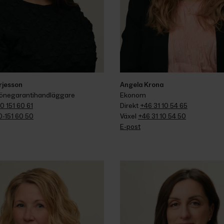
rjesson
Angela Krona
 lönegarantihandläggare
Ekonom
0 151 60 61
Direkt 
+46 31 10 54 65
0-151 60 50
Växel 
+46 31 10 54 50
E-post