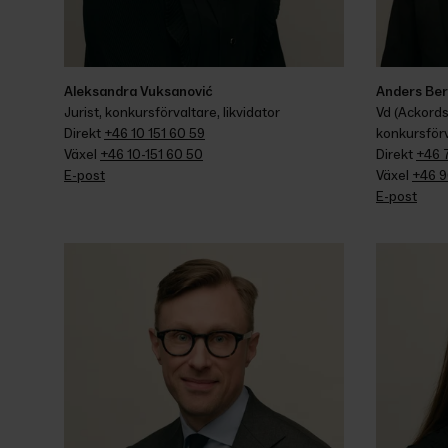
Aleksandra Vuksanović
Anders Be
Jurist, konkursförvaltare, likvidator
Vd (Ackordsc
Direkt 
+46 10 151 60 59
konkursförv
Växel 
+46 10-151 60 50
Direkt 
+46 
E-post
Växel 
+46 9
E-post