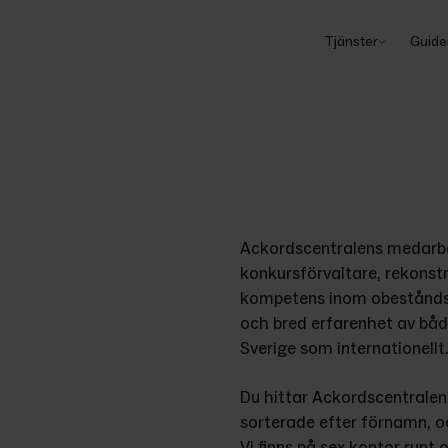
Tjänster
Guide
Ackordscentralens medarbet
konkursförvaltare, rekonstr
kompetens inom obeståndsrä
och bred erfarenhet av båd
Sverige som internationellt.
Du hittar Ackordscentralen
sorterade efter förnamn, oc
Vi finns på sex kontor runt o