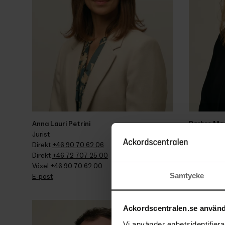
Anna Lauri Petrini
Barbro Ma
Jurist
Konkurseko
Direkt 
+46 90 70 62 06
Direkt 
+46 
Direkt 
+46 72 707 25 00
Växel 
+46 3
Växel 
+46 90 70 62 00
E-post
Samtycke
E-post
Ackordscentralen.se använd
Vi använder enhetsidentifierar