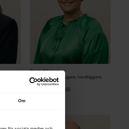
Carola Näslund
uktör, 
Lönegarantihandläggare, handläggare, 
assistent
Växel 
+46 90 70 62 00
E-post
Om
ioner för sociala medier och