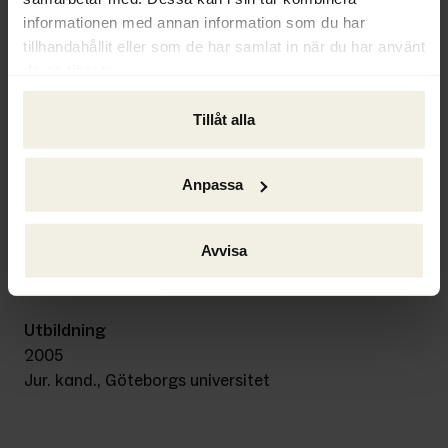
informationen med annan information som du har
tillhandahållit eller som de har samlat in när du har använt
Bakgrund
deras tjänster.
2013–
Jurist, Ackordscentralen Väst/Borås
Tillåt alla
2007–2013
Biträdande jurist/advokat, Gärde Wesslau 
Anpassa
Advokatbyrå
Avvisa
2005–2007
Beredningsjurist, Borås tingsrätt
Utbildning
2005
Jur. kand., Göteborgs universitet