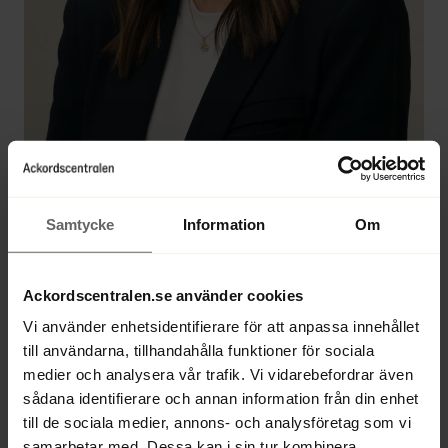
Samtycke
Information
Om
Branka Stojkovic
Ackordscentralen.se använder cookies
Vi använder enhetsidentifierare för att anpassa innehållet
Jurist, konkursförvaltare, rekonstruktör, likvidator
till användarna, tillhandahålla funktioner för sociala
medier och analysera vår trafik. Vi vidarebefordrar även
Direkt 
+46 33 22 28 58
sådana identifierare och annan information från din enhet
Växel 
+46 33 22 28 50
till de sociala medier, annons- och analysföretag som vi
branka.stojkovic@ackordscentralen.se
samarbetar med. Dessa kan i sin tur kombinera