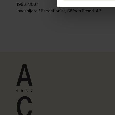
1996–2007
Innesäljare / Receptionist, Säfsen Resort AB