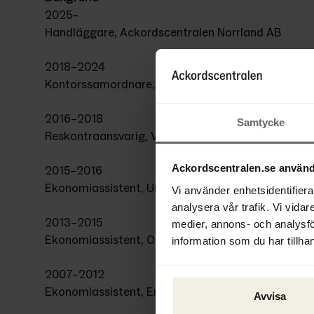
2025–
Handläggare, Ackordscentralen Norrland AB
2018–2024
Kontorssamordnare, SCA Skog AB
2016–2018
Samtycke
Reskontraansvarig, VAKIN AB
Ackordscentralen.se använd
2015–2016
Ekonomiassistent, Umeå kommun
Vi använder enhetsidentifierar
analysera vår trafik. Vi vidar
2013–2015
medier, annons- och analysf
Ekonomiassistent, Oryx Simulations AB
information som du har tillhan
2007–2012
Ekonomiassistent, Ernst & Young AB
Avvisa