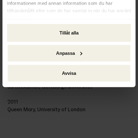
informationen med annan information som du har
tillhandahållit eller som de har samlat in när du har använt
Bakgrund
deras tjänster.
2019–
Tillåt alla
Jurist, Ackordscentralen Väst
2013–2019
Anpassa
Jurist/Advokat, Advokatfirman Lindahl
Utbildning
Avvisa
2013
Juristexamen, Göteborgs universitet
2011
Queen Mary, University of London